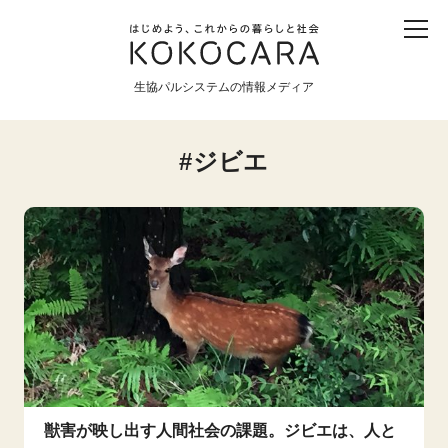
子ども
産直
食育
食べる
震災
農業
生協パルシステムの情報メディア
生協
地域
戦争
原発
ジビエ
食と農
暮らしと社会
環境と平和
生協の宅配パルシステム
獣害が映し出す人間社会の課題。ジビエは、人と