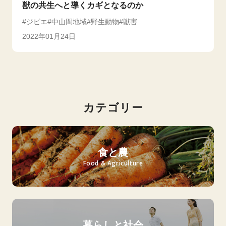
獣の共生へと導くカギとなるのか
ジビエ
中山間地域
野生動物
獣害
2022年01月24日
カテゴリー
食と農
Food & Agriculture
暮らしと社会