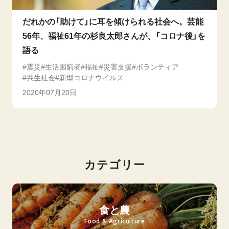
だれかの「助けて」に耳を傾けられる社会へ。芸能
56年、福祉61年の杉良太郎さんが、「コロナ後」を
語る
震災
生活困窮者
福祉
災害支援
ボランティア
共生社会
新型コロナウイルス
2020年07月20日
カテゴリー
食と農
Food & Agriculture