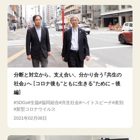
分断と対立から、支え合い、分かり合う「共生の
社会」へ ［コロナ後も“ともに生きる”ために－後
編］
SDGs
生協
協同組合
共生社会
ヘイトスピーチ
差別
新型コロナウイルス
2021年02月08日