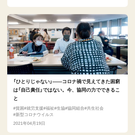
「ひとりじゃない」――コロナ禍で見えてきた困窮
は「自己責任」ではない。今、協同の力でできるこ
と
貧困
就労支援
福祉
生協
協同組合
共生社会
新型コロナウイルス
2021年04月19日