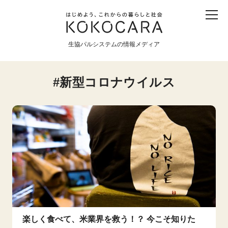
子ども
産直
食育
食べる
震災
農業
生協パルシステムの情報メディア
生協
地域
戦争
原発
新型コロナウイルス
食と農
暮らしと社会
環境と平和
生協の宅配パルシステム
楽しく食べて、米業界を救う！？ 今こそ知りた