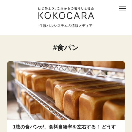
子ども
産直
食育
食べる
震災
農業
生協パルシステムの情報メディア
生協
地域
戦争
原発
食パン
食と農
暮らしと社会
環境と平和
生協の宅配パルシステム
1枚の食パンが、食料自給率を左右する！ どうす