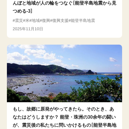
んぼと地域が人の輪をつなぐ［能登半島地震から見
つめる-3］
震災
米
地域
復興
復興支援
能登半島地震
2025年11月10日
もし、故郷に原発がやってきたら。そのとき、あ
なたはどうしますか？ 能登・珠洲の30余年の闘い
が、震災後の私たちに問いかけるもの［能登半島地