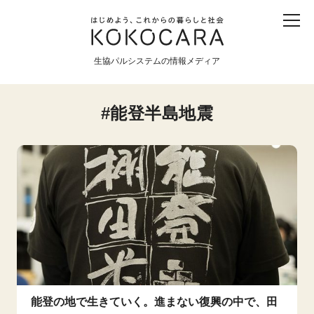
子ども
産直
食育
食べる
震災
農業
生協パルシステムの情報メディア
生協
地域
戦争
原発
能登半島地震
食と農
暮らしと社会
環境と平和
生協の宅配パルシステム
能登の地で生きていく。進まない復興の中で、田