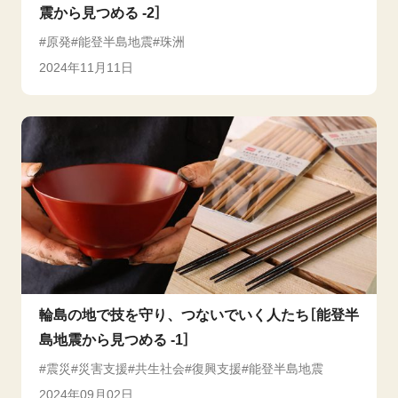
震から見つめる -2］
原発
能登半島地震
珠洲
2024年11月11日
輪島の地で技を守り、つないでいく人たち［能登半
島地震から見つめる -1］
震災
災害支援
共生社会
復興支援
能登半島地震
2024年09月02日