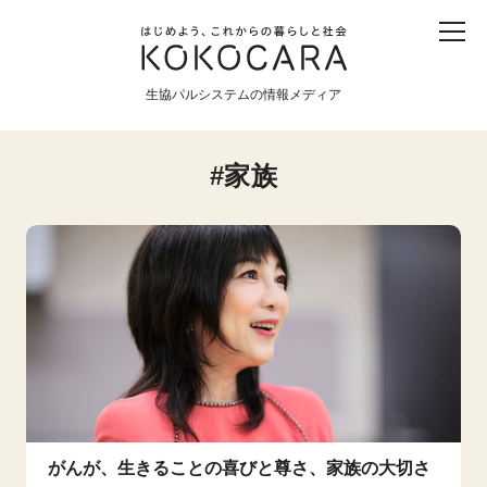
子ども
産直
食育
食べる
震災
農業
生協パルシステムの情報メディア
生協
地域
戦争
原発
家族
食と農
暮らしと社会
環境と平和
生協の宅配パルシステム
がんが、生きることの喜びと尊さ、家族の大切さ