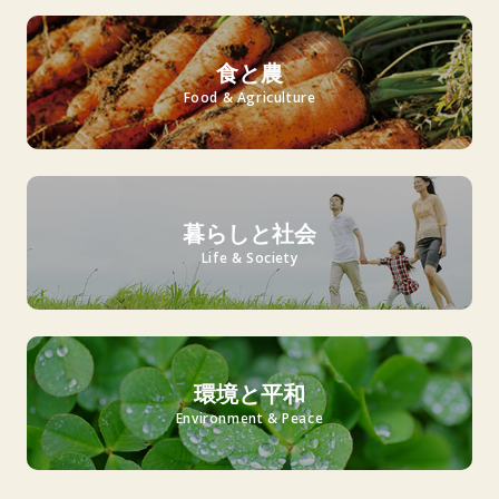
食と農
Food & Agriculture
暮らしと社会
Life & Society
環境と平和
Environment & Peace