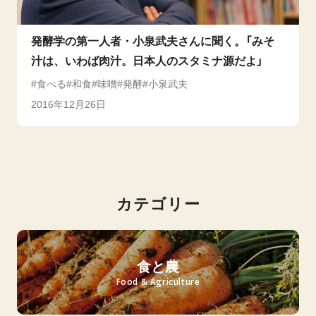
発酵学の第一人者・小泉武夫さんに聞く。「みそ
汁は、いわば肉汁。日本人のスタミナ源だよ」
食べる
和食
味噌
発酵
小泉武夫
2016年12月26日
カテゴリー
食と農
Food & Agriculture