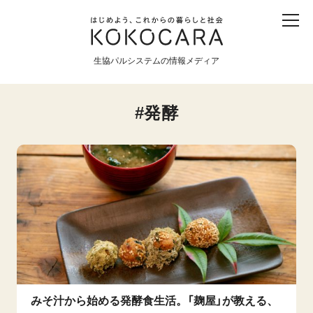
子ども
産直
食育
食べる
震災
農業
生協パルシステムの情報メディア
生協
地域
戦争
原発
発酵
食と農
暮らしと社会
環境と平和
生協の宅配パルシステム
みそ汁から始める発酵食生活。「麹屋」が教える、