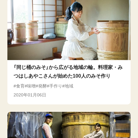
「同じ桶のみそ」から広がる地域の輪。料理家・み
つはしあやこさんが始めた100人のみそ作り
食育
味噌
発酵
手作り
地域
2020年01月06日