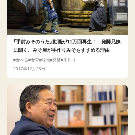
「手前みそのうた」動画が11万回再生！ 発酵兄妹
に聞く、みそ屋が手作りみそをすすめる理由
食べる
食育
味噌
発酵
手作り
2017年12月25日