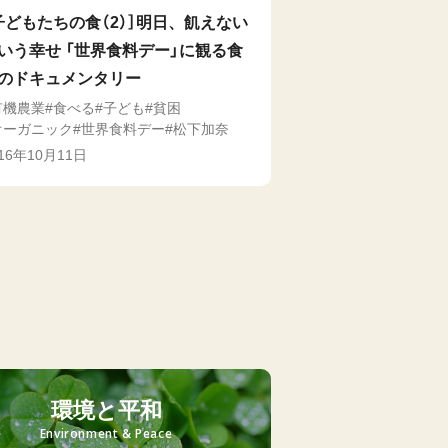
子どもたちの食（2）］明日、飢えない
いう幸せ 「世界食料デー」に観る食
のドキュメンタリー
有機農業
食べる
子ども
貧困
オーガニック
世界食料デー
松下加奈
016年10月11日
環境と平和
Environment & Peace