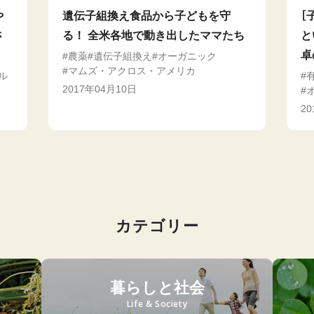
や
遺伝子組換え食品から子どもを守
［
さ
る！ 全米各地で動き出したママたち
と
卓
農薬
遺伝子組換え
オーガニック
マムズ・アクロス・アメリカ
ル
2017年04月10日
2
カテゴリー
暮らしと社会
Life & Society