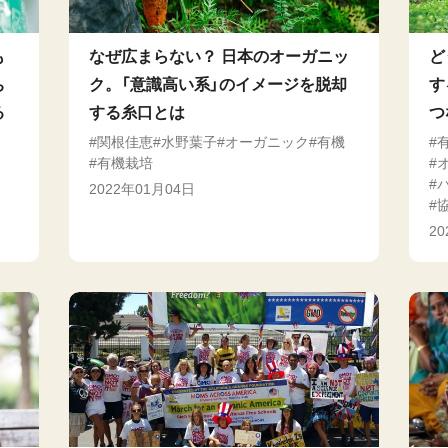
も
なぜ広まらない？ 日本のオーガニッ
ど
ち
ク。「意識高い系」のイメージを脱却
す
る
する糸口とは
つ
関根佳恵
水野葉子
オーガニック
有機
有機栽培
2022年01月04日
2