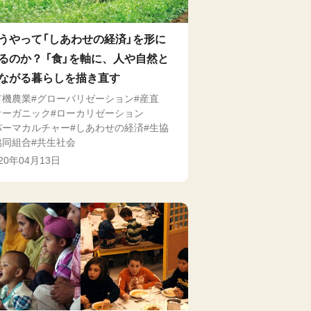
うやって「しあわせの経済」を形に
るのか？ 「食」を軸に、人や自然と
ながる暮らしを描き直す
有機農業
グローバリゼーション
産直
オーガニック
ローカリゼーション
パーマカルチャー
しあわせの経済
生協
協同組合
共生社会
020年04月13日