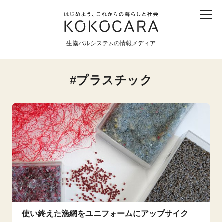
子ども
産直
食育
食べる
震災
農業
生協パルシステムの情報メディア
生協
地域
戦争
原発
プラスチック
食と農
暮らしと社会
環境と平和
生協の宅配パルシステム
使い終えた漁網をユニフォームにアップサイク