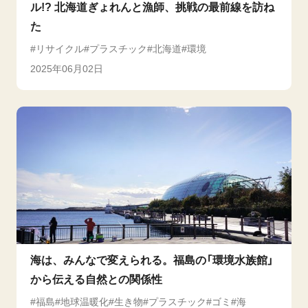
ル!? 北海道ぎょれんと漁師、挑戦の最前線を訪ね
た
リサイクル
プラスチック
北海道
環境
2025年06月02日
海は、みんなで変えられる。福島の「環境水族館」
から伝える自然との関係性
福島
地球温暖化
生き物
プラスチック
ゴミ
海