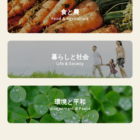
食と農
Food & Agriculture
暮らしと社会
Life & Society
環境と平和
Environment & Peace