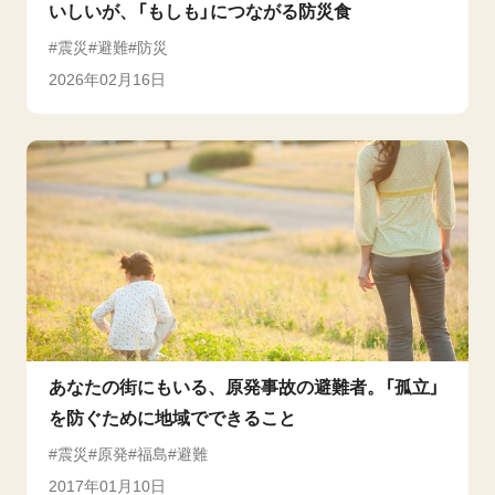
いしいが、「もしも」につながる防災食
震災
避難
防災
2026年02月16日
あなたの街にもいる、原発事故の避難者。「孤立」
を防ぐために地域でできること
震災
原発
福島
避難
2017年01月10日