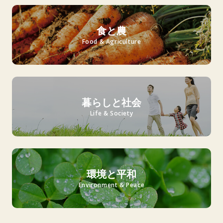
食と農
Food & Agriculture
暮らしと社会
Life & Society
環境と平和
Environment & Peace