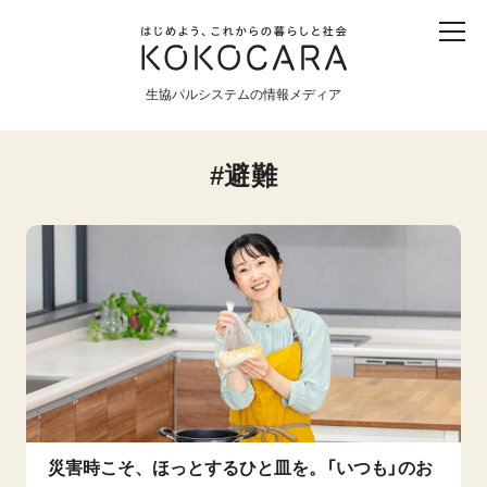
子ども
産直
食育
食べる
震災
農業
生協パルシステムの情報メディア
生協
地域
戦争
原発
避難
食と農
暮らしと社会
環境と平和
生協の宅配パルシステム
災害時こそ、ほっとするひと皿を。「いつも」のお