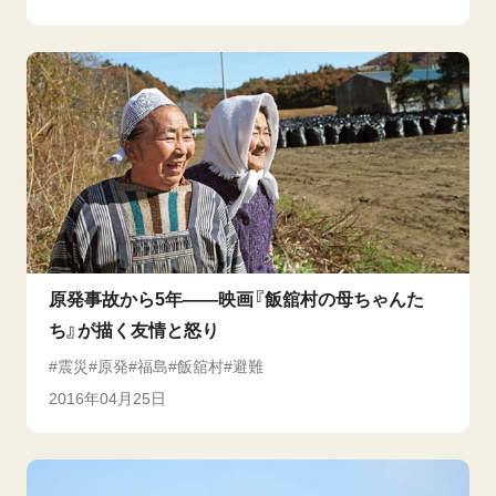
原発事故から5年――映画『飯舘村の母ちゃんた
ち』が描く友情と怒り
震災
原発
福島
飯舘村
避難
2016年04月25日