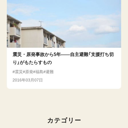
震災・原発事故から5年――自主避難「支援打ち切
り」がもたらすもの
震災
原発
福島
避難
2016年03月07日
カテゴリー