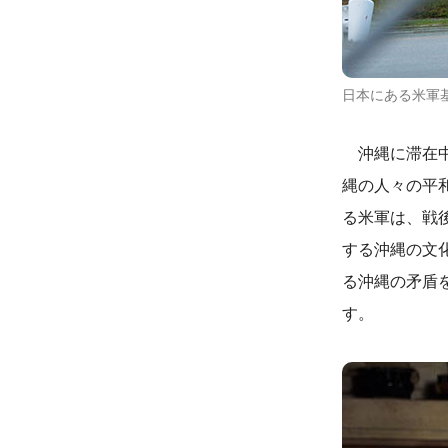
日本にある米軍基地
沖縄に滞在中
縄の人々の平
る米軍は、戦
する沖縄の文
る沖縄の矛盾
す。