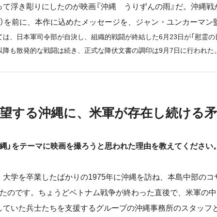
って浮き彫りにしたのが映画『沖縄 うりずんの雨』だ。沖縄戦
（※）を前に、本作に込めたメッセージを、ジャン・ユンカーマン
ては、日本軍司令部が自決し、組織的戦闘が終結した6月23日が「慰霊の
以降も散発的な戦闘は続き、正式な降伏文書の調印は9月7日に行われた
望する沖縄に、米軍が存在し続ける矛
沖縄」をテーマに映画を撮ろうと思われた理由を教えてください
大学を卒業したばかりの1975年に沖縄を訪ね、本島中部のコザ
したのです。ちょうどベトナム戦争が終わった直後で、米軍の
していた兵士たちを支援するグループの沖縄事務所のスタッフ