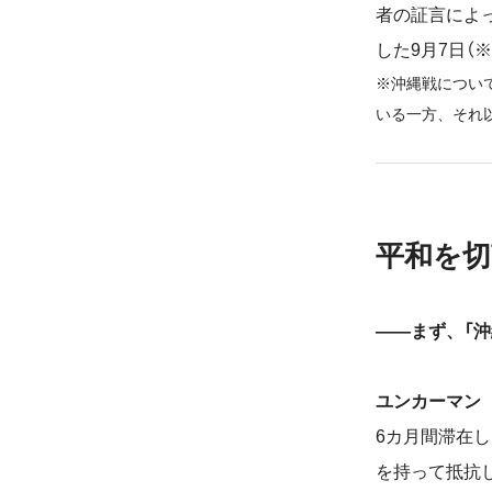
者の証言によ
した9月7日
※沖縄戦につい
いる一方、それ
平和を切
――まず、「
ユンカーマン
6カ月間滞在
を持って抵抗