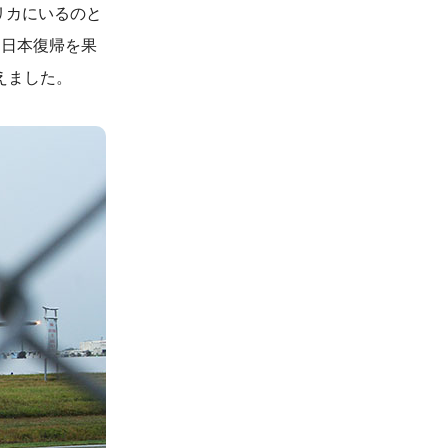
リカにいるのと
は日本復帰を果
えました。