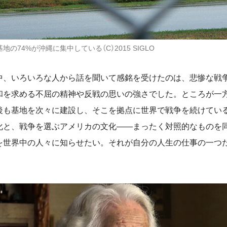
の74%が沖縄に集中している（C）2015 SIGLO
、いろいろな人から話を聞いて感銘を受けたのは、悲惨な戦
和を求める不屈の精神や反戦の思いの強さでした。ところが一
後も基地を次々に建設し、そこを拠点に世界で戦争を続けてい
化と、戦争を選ぶアメリカの文化――まったく対照的なものを
を世界中の人々に知らせたい。それが自分の人生の仕事の一つ