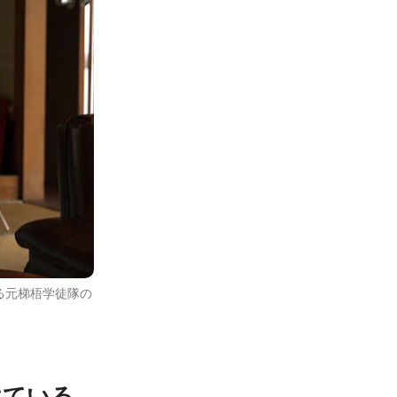
る元梯梧学徒隊の
けている