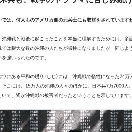
かでは、何人ものアメリカ側の元兵士にも取材をされています
沖縄戦と戦後に起こったことを本当に理解するためには、多
戦では膨大な数の沖縄の人たちが犠牲になりましたが、同じよ
いを強いられたのです。
に）にある平和の礎（いしじ）には、沖縄戦で犠牲になった24万
そこには、15万人の沖縄の人々のほかに、日本兵7万7000人、米
ていて、皆が沖縄戦の被害者だったということを示しています