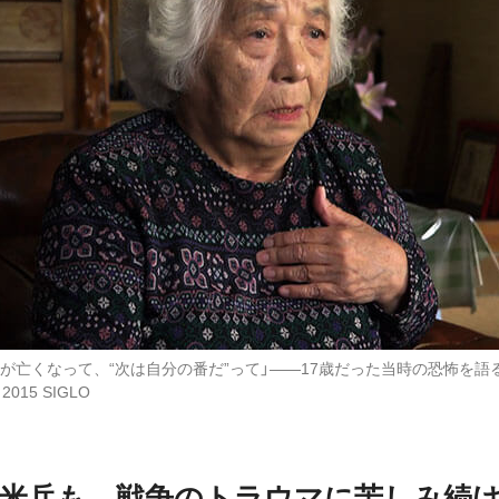
が亡くなって、“次は自分の番だ”って」――17歳だった当時の恐怖を語
015 SIGLO
も米兵も、戦争のトラウマに苦しみ続