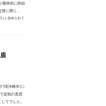
が最終的に終結
監督に聞く。
日」と定められて
。
盾
。
（現沖縄市）に
中で反戦の意思
としてでした。