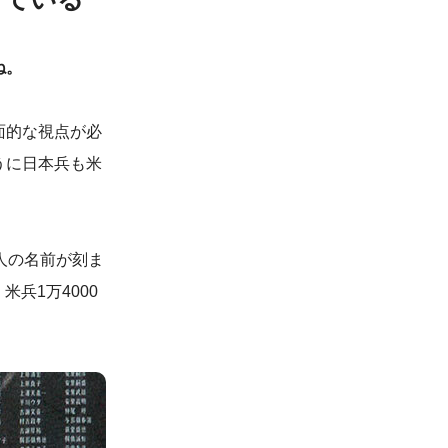
ね。
面的な視点が必
うに日本兵も米
人の名前が刻ま
兵1万4000
。