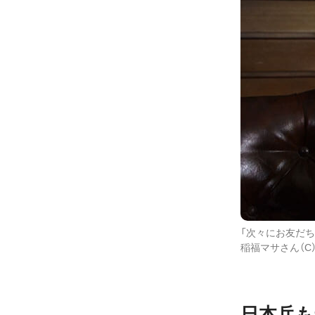
「次々にお友だち
稲福マサさん（C）2
日本兵