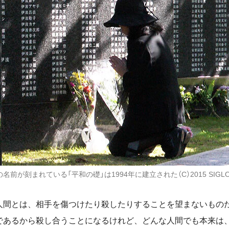
前が刻まれている「平和の礎」は1994年に建立された（C）2015 SIGL
間とは、相手を傷つけたり殺したりすることを望まないもの
であるから殺し合うことになるけれど、どんな人間でも本来は