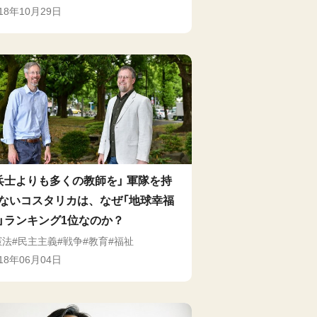
018年10月29日
兵士よりも多くの教師を」 軍隊を持
ないコスタリカは、なぜ「地球幸福
」ランキング1位なのか？
憲法
民主主義
戦争
教育
福祉
018年06月04日