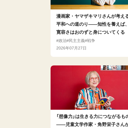
漫画家・ヤマザキマリさんが考え
平和への道のり——知性を養えば
寛容さはおのずと身についてくる
政治
民主主義
戦争
2026年07月27日
「想像力」は生きる力につながるも
――児童文学作家・角野栄子さん