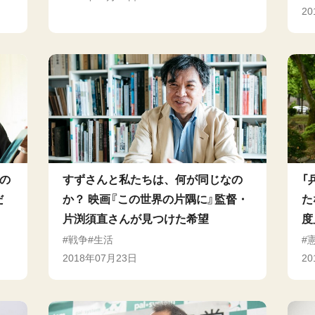
2
韓の
すずさんと私たちは、何が同じなの
「
だ
か？ 映画『この世界の片隅に』監督・
た
片渕須直さんが見つけた希望
度
戦争
生活
2018年07月23日
2