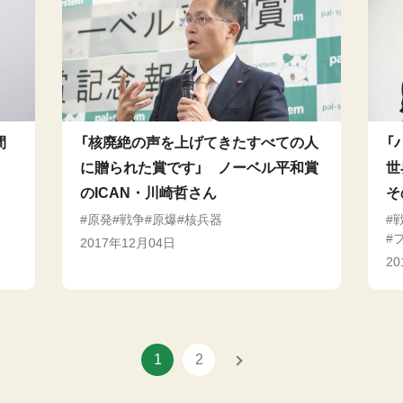
間
「核廃絶の声を上げてきたすべての人
「
に贈られた賞です」 ノーベル平和賞
世
のICAN・川崎哲さん
そ
原発
戦争
原爆
核兵器
2017年12月04日
2
1
2