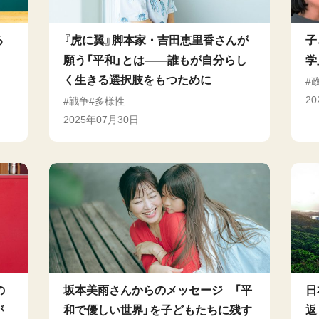
る
『虎に翼』脚本家・吉田恵里香さんが
子
、
願う「平和」とは——誰もが自分らし
学
く生きる選択肢をもつために
2
戦争
多様性
2025年07月30日
の
坂本美雨さんからのメッセージ 「平
日
が
和で優しい世界」を子どもたちに残す
返