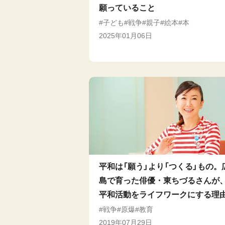
願っていること
子ども
戦争
親子
絵本
本
2025年01月06日
平和は「願う」より「つくる」もの。
島で育った俳優・東ちづるさんが
平和活動をライフワークにする理
戦争
原爆
教育
2019年07月29日