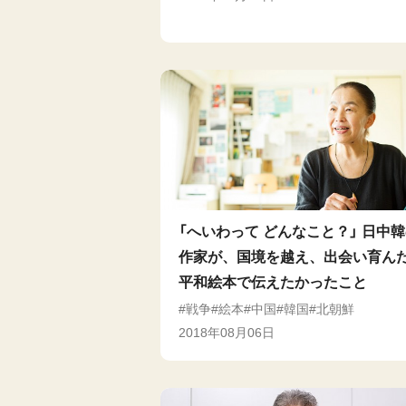
「へいわって どんなこと？」 日中
作家が、国境を越え、出会い育ん
平和絵本で伝えたかったこと
戦争
絵本
中国
韓国
北朝鮮
2018年08月06日