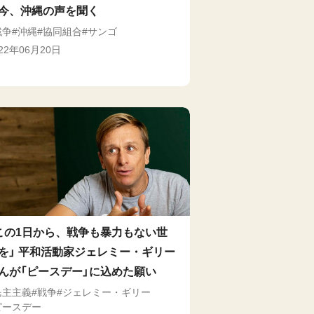
今、沖縄の声を聞く
戦争
沖縄
協同組合
サンゴ
022年06月20日
この1日から、戦争も暴力もない世
を」 平和活動家ジェレミー・ギリー
んが「ピースデー」に込めた願い
民主主義
戦争
ジェレミー・ギリー
ピースデー