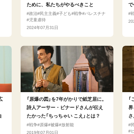
ために、私たちがやるべきこと
で
政治
民主主義
子ども
戦争
パレスチナ
児童虐待
2
2024年07月31日
広
「原爆の図」を7年がかりで紙芝居に。
「
、
詩人アーサー・ビナードさんが伝え
界
由
たかった「ちっちゃい こえ」とは？
さ
戦争
原爆
被爆
放射能
2019年07月01日