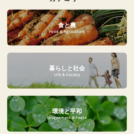
食と農
Food & Agriculture
暮らしと社会
Life & Society
環境と平和
Environment & Peace