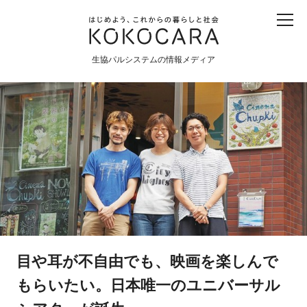
子ども
産直
食育
食べる
震災
農業
生協パルシステムの情報メディア
生協
地域
戦争
原発
食と農
暮らしと社会
環境と平和
生協の宅配パルシステム
目や耳が不自由でも、映画を楽しんで
もらいたい。日本唯一のユニバーサル