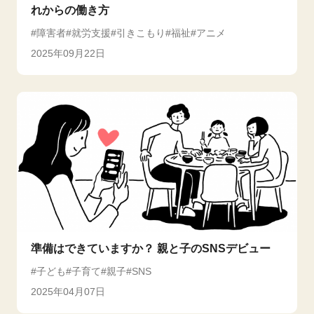
れからの働き方
障害者
就労支援
引きこもり
福祉
アニメ
2025年09月22日
準備はできていますか？ 親と子のSNSデビュー
子ども
子育て
親子
SNS
2025年04月07日