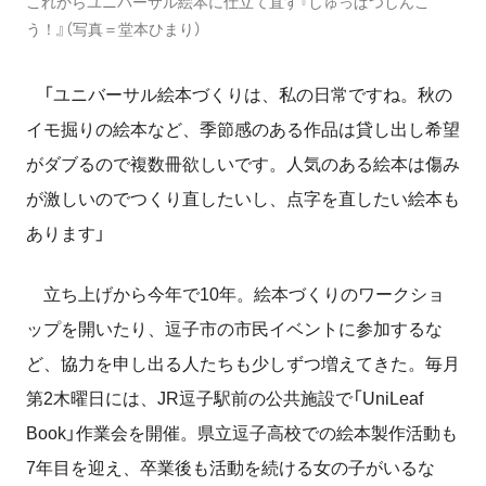
これからユニバーサル絵本に仕立て直す『しゅっぱつしんこ
う！』（写真＝堂本ひまり）
「ユニバーサル絵本づくりは、私の日常ですね。秋の
イモ掘りの絵本など、季節感のある作品は貸し出し希望
がダブるので複数冊欲しいです。人気のある絵本は傷み
が激しいのでつくり直したいし、点字を直したい絵本も
あります」
立ち上げから今年で10年。絵本づくりのワークショ
ップを開いたり、逗子市の市民イベントに参加するな
ど、協力を申し出る人たちも少しずつ増えてきた。毎月
第2木曜日には、JR逗子駅前の公共施設で「UniLeaf
Book」作業会を開催。県立逗子高校での絵本製作活動も
7年目を迎え、卒業後も活動を続ける女の子がいるな