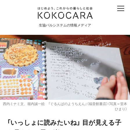
子ども
産直
食育
食べる
震災
農業
生協パルシステムの情報メディア
生協
地域
戦争
原発
食と農
暮らしと社会
環境と平和
生協の宅配パルシステム
西内ミナミ文、堀内誠一絵 『ぐるんぱのようちえん』（福音館書店）（写真＝堂本
ひまり）
「いっしょに読みたいね」 目が見える子