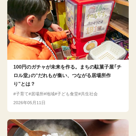
100円のガチャが未来を作る。まちの駄菓子屋「チ
ロル堂」の“だれもが集い、つながる居場所作
り”とは？
子育て
居場所
地域
子ども食堂
共生社会
2026年05月11日