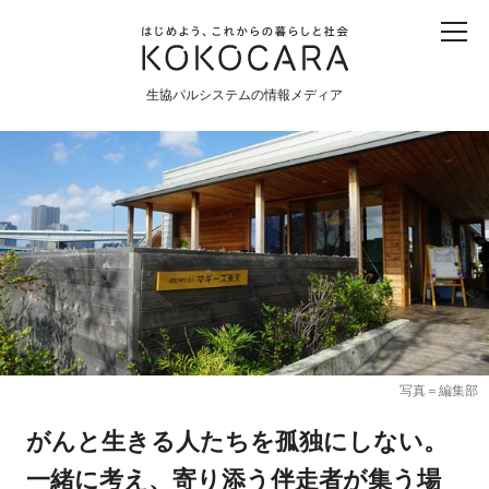
子ども
産直
食育
食べる
震災
農業
生協パルシステムの情報メディア
生協
地域
戦争
原発
食と農
暮らしと社会
環境と平和
生協の宅配パルシステム
写真＝編集部
がんと生きる人たちを孤独にしない。
一緒に考え、寄り添う伴走者が集う場