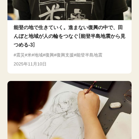
能登の地で生きていく。進まない復興の中で、田
んぼと地域が人の輪をつなぐ［能登半島地震から見
つめる-3］
震災
米
地域
復興
復興支援
能登半島地震
2025年11月10日