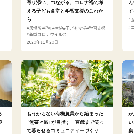
寄り添い、つながる。コロナ禍で考
ん
える子ども食堂と学習支援のこれか
す
ら
2
居場所
福祉
生協
子ども食堂
学習支援
新型コロナウイルス
2020年11月20日
る
もうからない有機農業から始まった
が
良
「無茶々園」が目指す、百歳まで笑っ
い
て暮らせるコミュニティーづくり
集