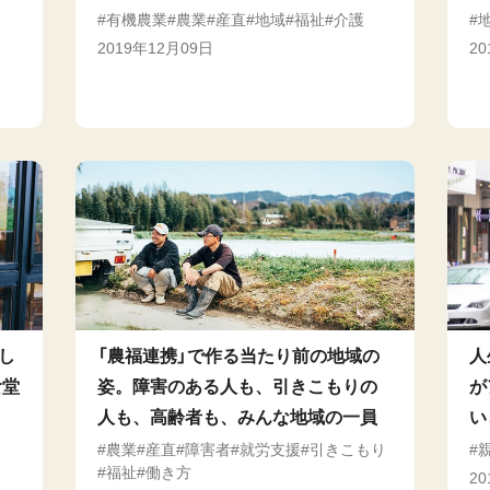
有機農業
農業
産直
地域
福祉
介護
2019年12月09日
2
し
「農福連携」で作る当たり前の地域の
人
食堂
姿。障害のある人も、引きこもりの
が
人も、高齢者も、みんな地域の一員
い
農業
産直
障害者
就労支援
引きこもり
福祉
働き方
2