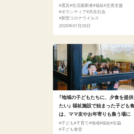
震災
生活困窮者
福祉
災害支援
ボランティア
共生社会
新型コロナウイルス
2020年07月20日
「地域の子どもたちに、夕食を提供
たい」 福祉施設で始まった子ども
は、ママ友やお年寄りも集う場に
子ども
子育て
地域
福祉
生協
子ども食堂