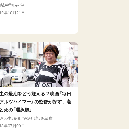
地域
福祉
がん
019年10月21日
生の最期をどう迎える？映画『毎日
アルツハイマー』の監督が探す、老
と死の「選択肢」
親
人生
福祉
死
介護
認知症
018年07月09日