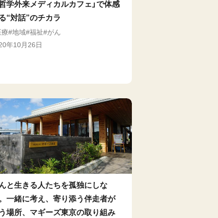
哲学外来メディカルカフェ」で体感
る“対話”のチカラ
医療
地域
福祉
がん
020年10月26日
んと生きる人たちを孤独にしな
。一緒に考え、寄り添う伴走者が
う場所、マギーズ東京の取り組み