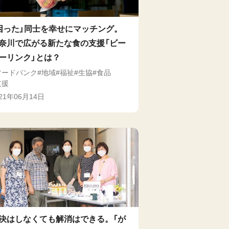
困った」同士を幸せにマッチング。
奈川で広がる新たな食の支援「ビー
ーリンク」とは？
フードバンク
地域
福祉
生協
食品
支援
021年06月14日
決はしなくても解消はできる。「が