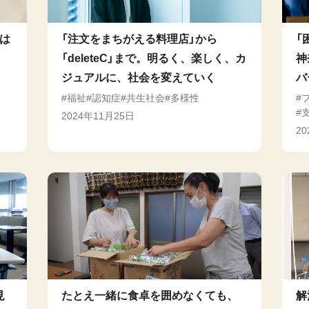
らは
「注文をまちがえる料理店」から
「
「deleteC」まで。明るく、楽しく、カ
神
ジュアルに、社会を変えていく
バ
福祉
認知症
共生社会
多様性
2024年11月25日
2
見
たとえ一緒に食卓を囲めなくても、
解