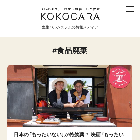
子ども
産直
食育
食べる
震災
農業
生協パルシステムの情報メディア
生協
地域
戦争
原発
食品廃棄
食と農
暮らしと社会
環境と平和
生協の宅配パルシステム
日本の「もったいない」が特効薬？ 映画『もったい