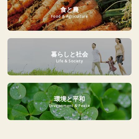
食と農
Food & Agriculture
暮らしと社会
Life & Society
環境と平和
Environment & Peace