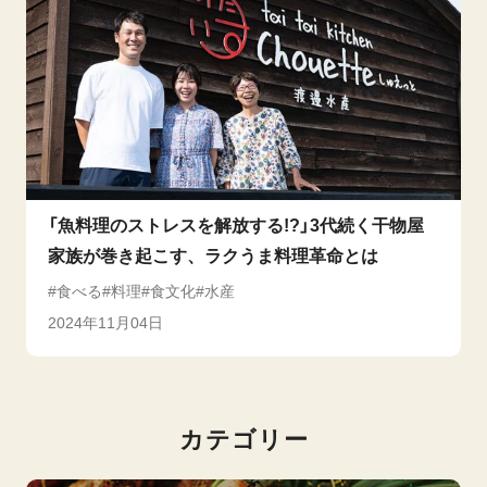
「魚料理のストレスを解放する!?」3代続く干物屋
家族が巻き起こす、ラクうま料理革命とは
食べる
料理
食文化
水産
2024年11月04日
カテゴリー