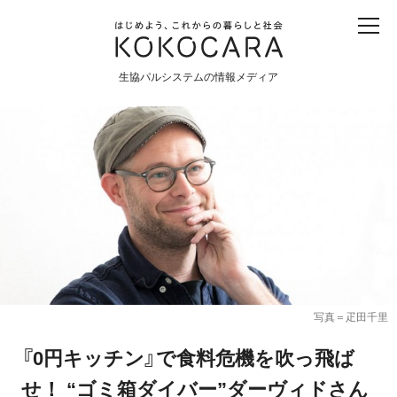
子ども
産直
食育
食べる
震災
農業
生協パルシステムの情報メディア
生協
地域
戦争
原発
食と農
暮らしと社会
環境と平和
生協の宅配パルシステム
写真＝疋田千里
『0円キッチン』で食料危機を吹っ飛ば
せ！ “ゴミ箱ダイバー”ダーヴィドさん