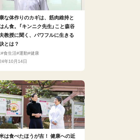
康な体作りのカギは、筋肉維持と
はん食。「キンニク先生」こと森谷
夫教授に聞く、パワフルに生きる
訣とは？
米
食生活
運動
健康
024年10月14日
米は食べたほうが吉！ 健康への近