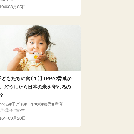
019年08月05日
子どもたちの食（１）］TPPの脅威か
、どうしたら日本の米を守れるの
？
食べる
子ども
TPP
米
農業
産直
水野葉子
食生活
016年09月20日