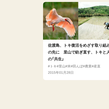
佐渡島、トキ復活をめざす取り組
の先に 里山で紡ぎ直す、トキと
の「共生」
トキ
里山
米
田んぼ
農業
産直
2015年01月28日