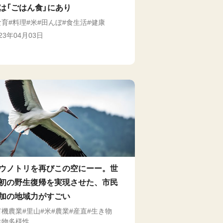
は「ごはん食」にあり
食育
料理
米
田んぼ
食生活
健康
023年04月03日
ウノトリを再びこの空にーー。世
初の野生復帰を実現させた、市民
加の地域力がすごい
有機農業
里山
米
農業
産直
生き物
生物多様性