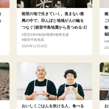
食
能登の地で生きていく。進まない復
健
」
興の中で、田んぼと地域が人の輪を
ご
つなぐ［能登半島地震から見つめる-3］
敏
秘
震災
米
地域
復興
復興支援
能登半島地震
2025年11月10日
2
。
おいしくごはんを炊ける人、食べる
お