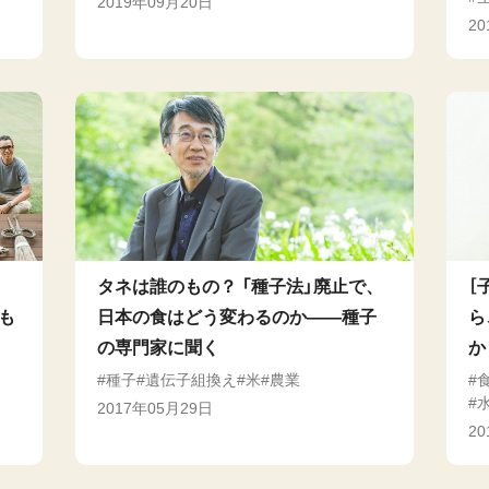
2019年09月20日
2
タネは誰のもの？ 「種子法」廃止で、
［
も
日本の食はどう変わるのか――種子
ら
の専門家に聞く
か
種子
遺伝子組換え
米
農業
2017年05月29日
2