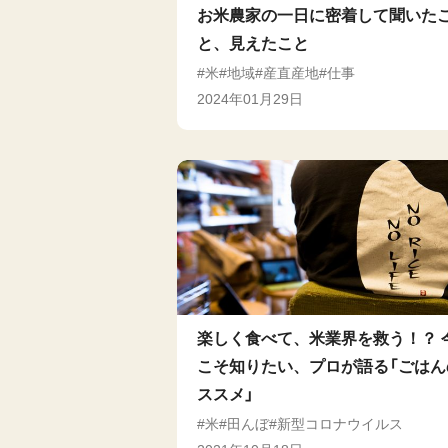
お米農家の一日に密着して聞いた
と、見えたこと
米
地域
産直産地
仕事
2024年01月29日
楽しく食べて、米業界を救う！？ 
こそ知りたい、プロが語る「ごはん
ススメ」
米
田んぼ
新型コロナウイルス