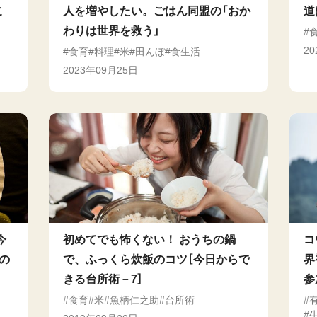
こ
人を増やしたい。ごはん同盟の「おか
道
わりは世界を救う」
2
食育
料理
米
田んぼ
食生活
2023年09月25日
今
初めてでも怖くない！ おうちの鍋
コ
の
で、ふっくら炊飯のコツ［今日からで
界
きる台所術－7］
参
食育
米
魚柄仁之助
台所術