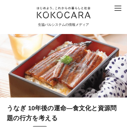
子ども
産直
食育
食べる
震災
農業
生協パルシステムの情報メディア
生協
地域
戦争
原発
食と農
暮らしと社会
環境と平和
生協の宅配パルシステム
うなぎ 10年後の運命―食文化と資源問
題の行方を考える