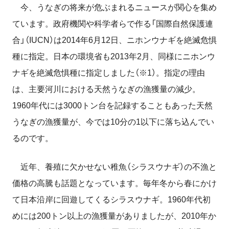
今、うなぎの将来が危ぶまれるニュースが関心を集め
ています。政府機関や科学者らで作る「国際自然保護連
合」（IUCN）は2014年6月12日、ニホンウナギを絶滅危惧
種に指定。日本の環境省も2013年2月、同様にニホンウ
ナギを絶滅危惧種に指定しました（※1）。指定の理由
は、主要河川における天然うなぎの漁獲量の減少。
1960年代には3000トン台を記録することもあった天然
うなぎの漁獲量が、今では10分の1以下に落ち込んでい
るのです。
近年、養殖に欠かせない稚魚（シラスウナギ）の不漁と
価格の高騰も話題となっています。毎年冬から春にかけ
て日本沿岸に回遊してくるシラスウナギ。1960年代初
めには200トン以上の漁獲量がありましたが、2010年か