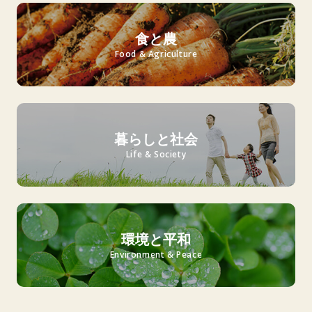
食と農
Food & Agriculture
暮らしと社会
Life & Society
環境と平和
Environment & Peace