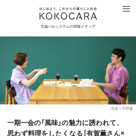
子ども
産直
食育
食べる
震災
農業
生協パルシステムの情報メディア
生協
地域
戦争
原発
食と農
暮らしと社会
環境と平和
生協の宅配パルシステム
写真＝平野愛
一期一会の「風味」の魅力に誘われて、
思わず料理をしたくなる［有賀薫さん×