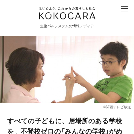
子ども
産直
食育
食べる
震災
農業
生協パルシステムの情報メディア
生協
地域
戦争
原発
食と農
暮らしと社会
環境と平和
生協の宅配パルシステム
©関西テレビ放送
すべての子どもに、居場所のある学校
を。不登校ゼロの「みんなの学校」がめ