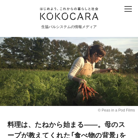
子ども
産直
食育
食べる
震災
農業
生協パルシステムの情報メディア
生協
地域
戦争
原発
食と農
暮らしと社会
環境と平和
生協の宅配パルシステム
© Peas in a Pod Films
料理は、たねから始まる――。母のス
ープが教えてくれた「食べ物の背景」を