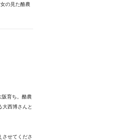
彼女の見た酪農
大阪育ち。酪農
る大西博さんと
えさせてくださ