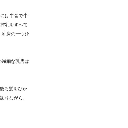
時には牛舎で牛
の搾乳をすべて
。乳房の一つひ
の繊細な乳房は
後ろ髪をひか
で謝りながら、