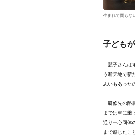
生まれて間もな
子ども
麗子さんはず
う新天地で新
思いもあった
研修先の酪農
までは車に乗
通り一心同体
まで感じたこ