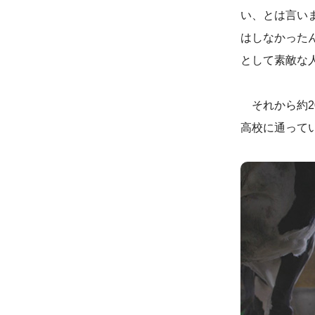
い、とは言い
はしなかった
として素敵な
それから約2
高校に通って