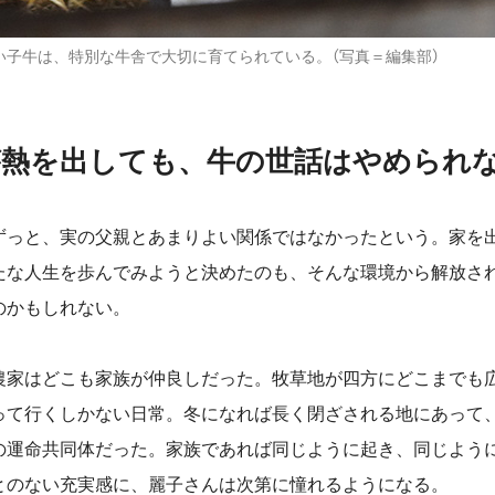
い子牛は、特別な牛舎で大切に育てられている。（写真＝編集部）
が熱を出しても、牛の世話はやめられ
っと、実の父親とあまりよい関係ではなかったという。家を
たな人生を歩んでみようと決めたのも、そんな環境から解放さ
のかもしれない。
家はどこも家族が仲良しだった。牧草地が四方にどこまでも
って行くしかない日常。冬になれば長く閉ざされる地にあって、
の運命共同体だった。家族であれば同じように起き、同じよう
とのない充実感に、麗子さんは次第に憧れるようになる。