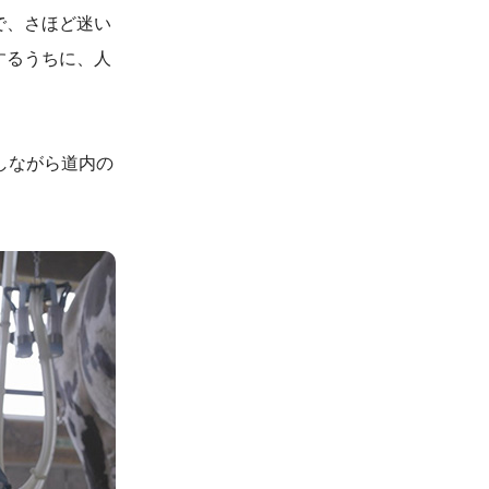
で、さほど迷い
するうちに、人
しながら道内の