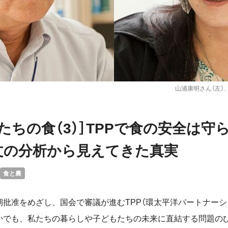
山浦康明さん（左）
たちの食（3）］TPPで食の安全は守
文の分析から見えてきた真実
食と農
期批准をめざし、国会で審議が進むTPP（環太平洋パートナーシ
かでも、私たちの暮らしや子どもたちの未来に直結する問題の