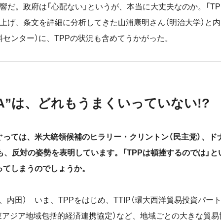
響だ。政府は「心配ない」というが、本当に大丈夫なのか。「T
ち上げ、条文を詳細に分析してきた山浦康明さん（明治大学）と内
料センター）に、TPPの状況も含めてうかがった。
TA”は、どれもうまくいっていない!?
めぐっては、米大統領候補のヒラリー・クリントン（民主党）、ド
も、反対の姿勢を表明しています。「TPPは頓挫するのでは」
ってしまうのでしょうか。
下、内田） いま、TPPをはじめ、TTIP（環大西洋貿易投資パー
（東アジア地域包括的経済連携協定）など、地域ごとの大きな貿