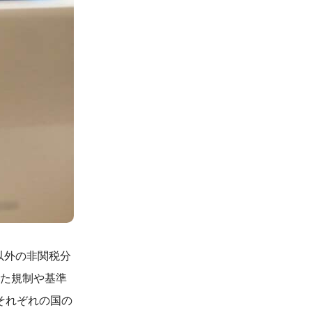
以外の非関税分
れた規制や基準
それぞれの国の