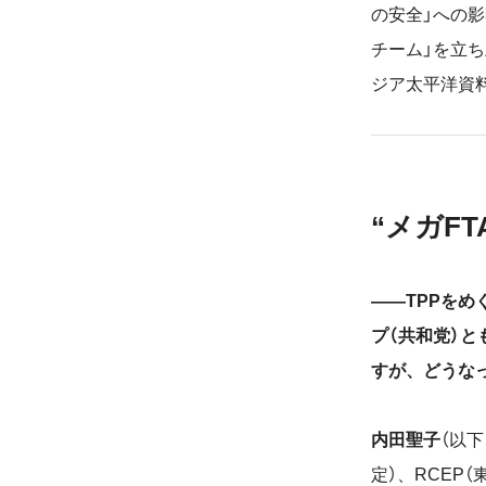
の安全」への影
チーム」を立
ジア太平洋資
“メガF
――TPPを
プ（共和党）と
すが、どうな
内田聖子
（以
定）、RCEP