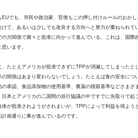
EUでも、市民や政治家、官僚もこの押し付けルールのおかし
向けて、あるいは少しでも改良する方向へと努力が重ねられて
での力関係で粛々と批准に向かって進んでいる。これは、国際
と思います。
、たとえアメリカが批准できずにTPPが消滅してしまったと
米の関係はあまり変わらないでしょう。たとえば食の安全につ
品の承認、食品添加物の使用基準、農薬の残留基準などさまざ
、日本とアメリカの二国間の並行協議の中ですでに先取りで起
P自体が批准されようがされまいが、TPPによって利益を得よう
の計画通りに事が進んでいるのです。