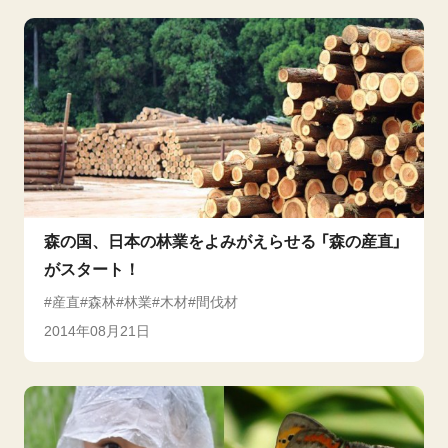
森の国、日本の林業をよみがえらせる 「森の産直」
がスタート！
産直
森林
林業
木材
間伐材
2014年08月21日