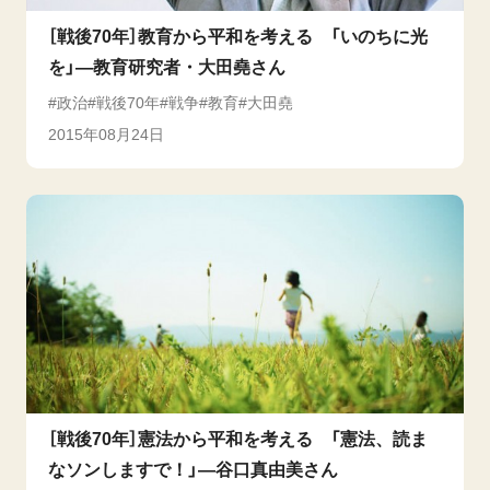
［戦後70年］教育から平和を考える 「いのちに光
を」―教育研究者・大田堯さん
政治
戦後70年
戦争
教育
大田堯
2015年08月24日
［戦後70年］憲法から平和を考える 「憲法、読ま
なソンしますで！」―谷口真由美さん