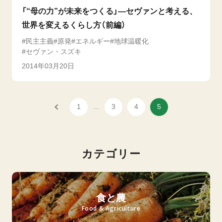
「“母の力”が未来をつくる」―セヴァンと考える、
世界を変えるくらし方（前編）
民主主義
原発
エネルギー
地球温暖化
セヴァン・スズキ
2014年03月20日
1
…
3
4
5
カテゴリー
食と農
Food & Agriculture