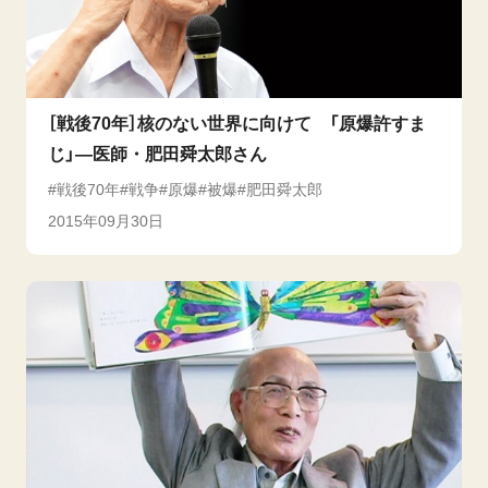
［戦後70年］核のない世界に向けて 「原爆許すま
じ」―医師・肥田舜太郎さん
戦後70年
戦争
原爆
被爆
肥田舜太郎
2015年09月30日