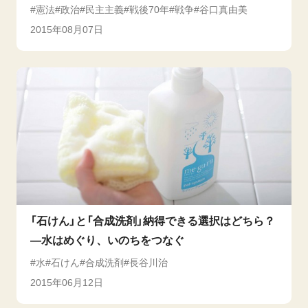
憲法
政治
民主主義
戦後70年
戦争
谷口真由美
2015年08月07日
「石けん」と「合成洗剤」納得できる選択はどちら？
―水はめぐり、いのちをつなぐ
水
石けん
合成洗剤
長谷川治
2015年06月12日