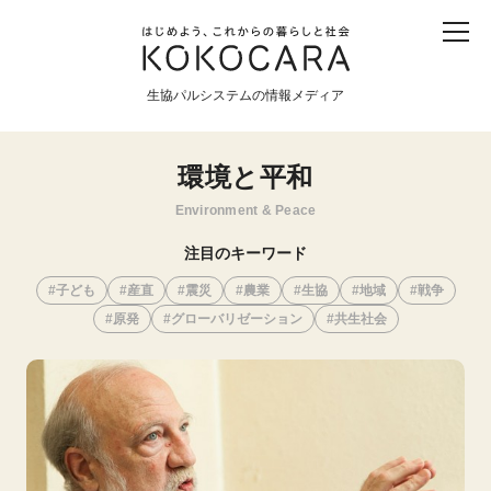
子ども
産直
食育
食べる
震災
農業
生協パルシステムの情報メディア
生協
地域
戦争
原発
環境と平和
食と農
Environment & Peace
暮らしと社会
注目のキーワード
環境と平和
子ども
産直
震災
農業
生協
地域
戦争
原発
グローバリゼーション
共生社会
生協の宅配パルシステム