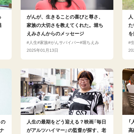
っ
がんが、生きることの喜びと尊さ、
人
描
家族の大切さを教えてくれた。堀ち
た
えみさんからのメッセージ
を
人生
家族
がんサバイバー
堀ちえみ
2025年01月13日
2
この
人生の最期をどう迎える？映画『毎日
「
ナ
がアルツハイマー』の監督が探す、老
高