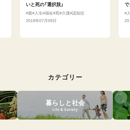
・
いと死の「選択肢」
で
親
人生
福祉
死
介護
認知症
2018年07月09日
2
カテゴリー
暮らしと社会
Life & Society