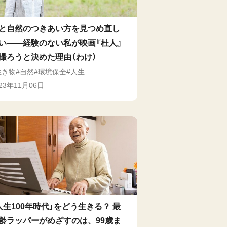
と自然のつきあい方を見つめ直し
い――経験のない私が映画『杜人』
撮ろうと決めた理由（わけ）
生き物
自然
環境保全
人生
023年11月06日
人生100年時代」をどう生きる？ 最
齢ラッパーがめざすのは、99歳ま