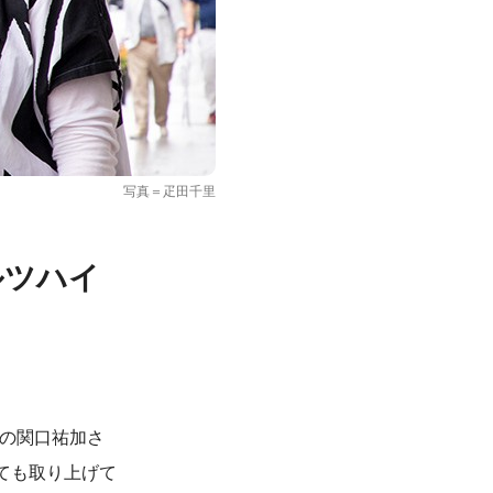
写真＝疋田千里
ルツハイ
督の関口祐加さ
ても取り上げて