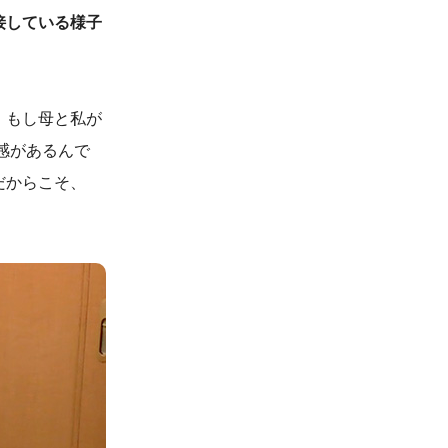
接している様子
。もし母と私が
感があるんで
だからこそ、