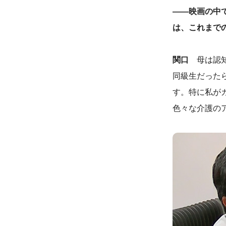
――映画の中
は、これまで
関口
母は認知
同級生だった
す。特に私が
色々な介護の