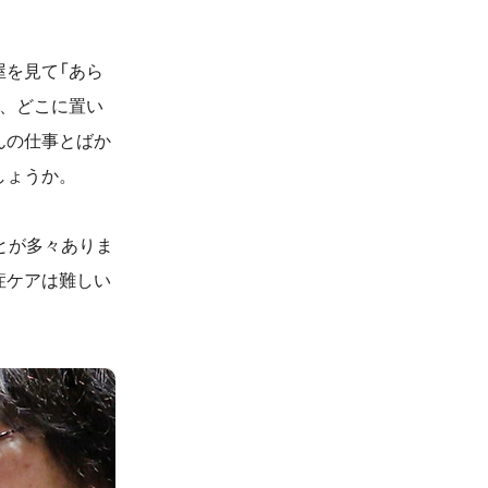
を見て「あら
は、どこに置い
んの仕事とばか
しょうか。
とが多々ありま
症ケアは難しい