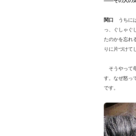
――その人の
関口
うちには
っ、ぐしゃぐ
たのかを忘れ
りに片づけて
そうやって母
す。なぜ怒っ
です。