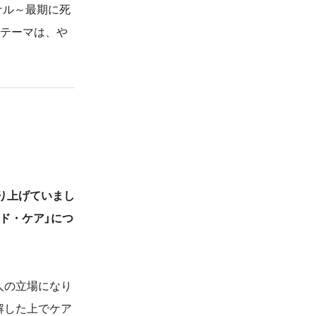
ナル～最期に死
だテーマは、や
り上げていまし
ド・ケア」につ
人の立場になり
解した上でケア