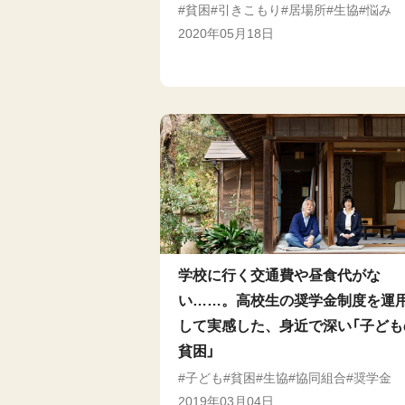
貧困
引きこもり
居場所
生協
悩み
2020年05月18日
学校に行く交通費や昼食代がな
い……。高校生の奨学金制度を運
して実感した、身近で深い「子ども
貧困」
子ども
貧困
生協
協同組合
奨学金
2019年03月04日