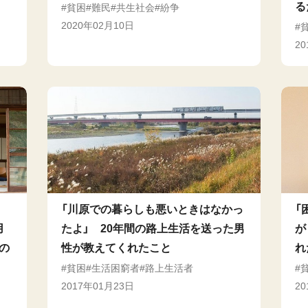
る
貧困
難民
共生社会
紛争
2020年02月10日
2
「川原での暮らしも悪いときはなかっ
「
用
たよ」 20年間の路上生活を送った男
が
の
性が教えてくれたこと
れ
貧困
生活困窮者
路上生活者
2017年01月23日
2