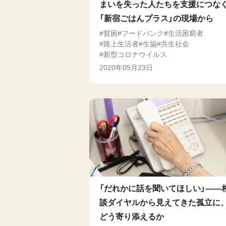
まいを失った人たちを支援につな
「新宿ごはんプラス」の現場から
貧困
フードバンク
生活困窮者
路上生活者
生協
共生社会
新型コロナウイルス
2020年09月23日
「だれかに話を聞いてほしい」――
談ダイヤルから見えてきた孤立に
どう寄り添えるか