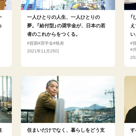
か
一人ひとりの人生、一人ひとりの
「
め
夢。「給付型」の奨学金が、日本の若
え
者のこれからをつくる。
い
貧困
奨学金
格差
2021年11月29日
2
住
住まいだけでなく、暮らしをどう支
す