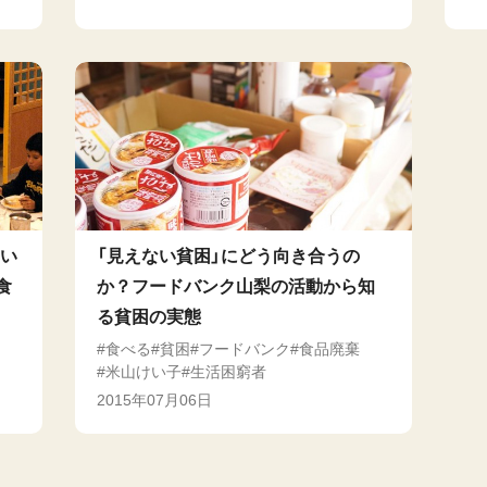
ない
「見えない貧困」にどう向き合うの
食
か？フードバンク山梨の活動から知
る貧困の実態
食べる
貧困
フードバンク
食品廃棄
米山けい子
生活困窮者
2015年07月06日