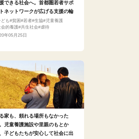
援できる社会へ。首都圏若者サポ
トネットワークが広げる支援の輪
子ども
貧困
若者
生協
児童養護
社会的養護
共生社会
虐待
020年05月25日
る家も、頼れる場所もなかった
。児童養護施設や里親のもとか
、子どもたちが安心して社会に出