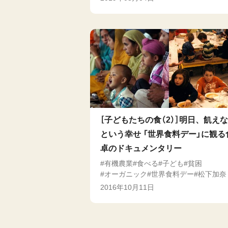
［子どもたちの食（2）］明日、飢え
という幸せ 「世界食料デー」に観る
卓のドキュメンタリー
有機農業
食べる
子ども
貧困
オーガニック
世界食料デー
松下加奈
2016年10月11日