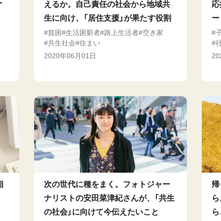
ぐ
えるか。自己責任の社会から地域共
応
生に向け、「居住支援」が果たす役割
ー
貧困
生活困窮者
路上生活者
空き家
共生社会
住まい
2020年06月01日
2
相
次の世代に種をまく。フォトジャー
帰
、
ナリストの安田菜津紀さんが、「共生
ら
の社会」に向けて今伝えたいこと
ら