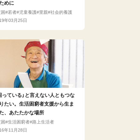
ために
貧困
若者
児童養護
里親
社会的養護
019年03月25日
困っている」と言えない人ともつな
りたい。生活困窮者支援から生ま
た、あたたかな場所
貧困
生活困窮者
路上生活者
016年11月28日