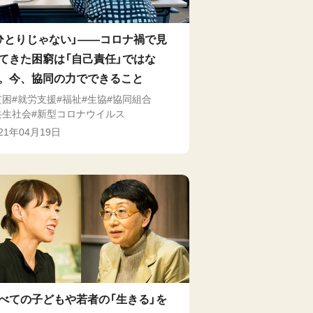
ひとりじゃない」――コロナ禍で見
てきた困窮は「自己責任」ではな
。今、協同の力でできること
貧困
就労支援
福祉
生協
協同組合
共生社会
新型コロナウイルス
021年04月19日
べての子どもや若者の「生きる」を