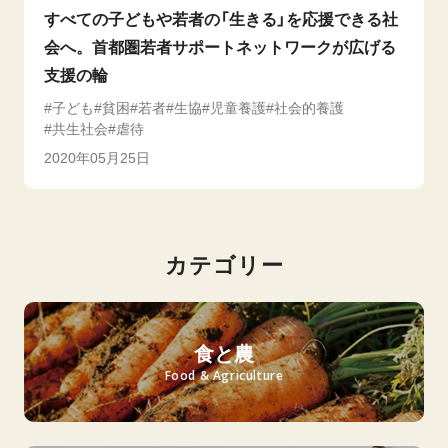
すべての子どもや若者の「生きる」を応援できる社
会へ。首都圏若者サポートネットワークが広げる
支援の輪
子ども
貧困
若者
生協
児童養護
社会的養護
共生社会
虐待
2020年05月25日
カテゴリー
食と農
Food & Agriculture