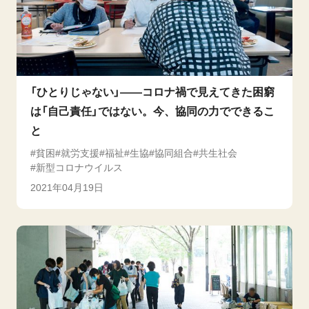
「ひとりじゃない」――コロナ禍で見えてきた困窮
は「自己責任」ではない。今、協同の力でできるこ
と
貧困
就労支援
福祉
生協
協同組合
共生社会
新型コロナウイルス
2021年04月19日