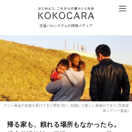
子ども
産直
食育
食べる
震災
農業
生協パルシステムの情報メディア
生協
地域
戦争
原発
食と農
暮らしと社会
環境と平和
生協の宅配パルシステム
アニー基金の支援を受けてきた男性（右）。結婚して新しい家族ができた（写真提
供＝アニー基金）
帰る家も、頼れる場所もなかったら。