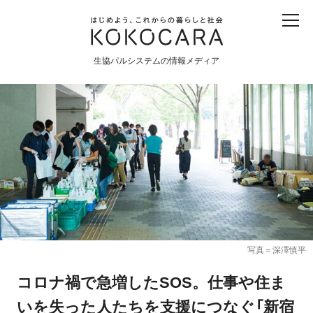
子ども
産直
食育
食べる
震災
農業
生協パルシステムの情報メディア
生協
地域
戦争
原発
食と農
暮らしと社会
環境と平和
生協の宅配パルシステム
写真＝深澤慎平
コロナ禍で急増したSOS。仕事や住ま
いを失った人たちを支援につなぐ「新宿