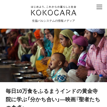
子ども
産直
食育
食べる
震災
農業
生協パルシステムの情報メディア
生協
地域
戦争
原発
食と農
暮らしと社会
環境と平和
生協の宅配パルシステム
毎日10万食をふるまうインドの黄金寺
院に学ぶ「分かち合い」―映画『聖者たち