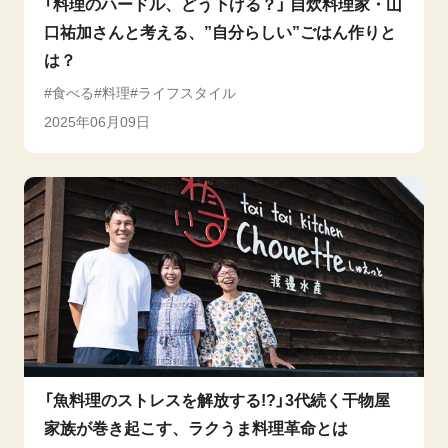
「料理のハードル、どう下げる？」 自炊料理家・山
口祐加さんと考える、”自分らしい”ごはん作りと
は？
食べる
料理
ライフスタイル
2025年06月09日
「魚料理のストレスを解放する!?」3代続く干物屋
家族が巻き起こす、ラクうま料理革命とは