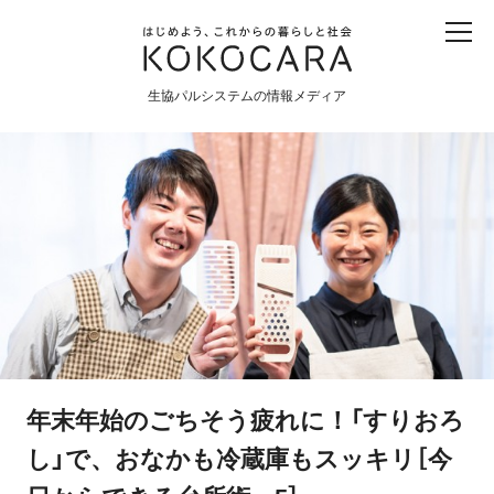
子ども
産直
食育
食べる
震災
農業
生協パルシステムの情報メディア
生協
地域
戦争
原発
食と農
暮らしと社会
環境と平和
生協の宅配パルシステム
年末年始のごちそう疲れに！「すりおろ
し」で、おなかも冷蔵庫もスッキリ［今