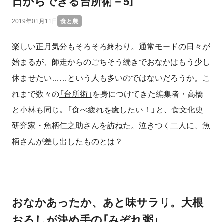
日からできる台所術－5］
2019年01月11日
食と農
楽しい正月気分もそろそろ終わり。通常モードの日々が
始まるが、師走からのごちそう続きでおなかはもう少し
休ませたい……という人も多いのではないだろうか。こ
れまで数々の
「台所術」
を身につけてきた編集者・高橋
と小林も同じ。「食べ疲れを癒したい！」と、食文化史
研究家・魚柄仁之助さんを訪ねた。泣きつく二人に、魚
柄さんが差し出したものとは？
おなかあったか、あと味サラリ。大根
おろしが決め手の「みぞれ粥」