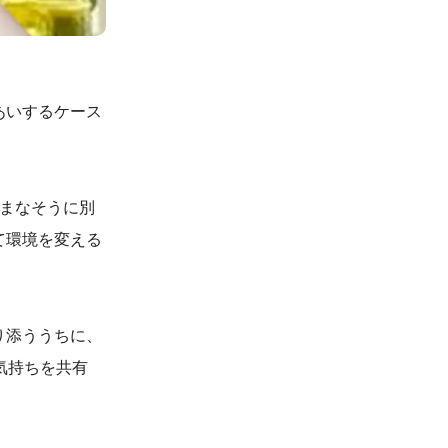
あいするケース
まなそうに別
て環境を変える
り添ううちに、
気持ちを共有
。