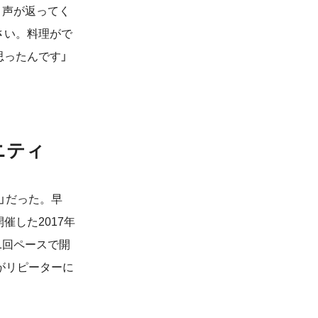
う声が返ってく
さい。料理がで
思ったんです」
ニティ
」だった。早
した2017年
1回ペースで開
がリピーターに