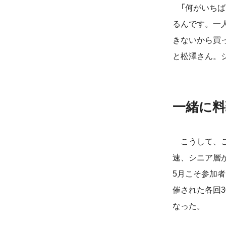
「何がいちば
るんです。一
きないから買
と松澤さん。
一緒に
こうして、こ
速、シニア層
5月こそ参加
催された各回
なった。