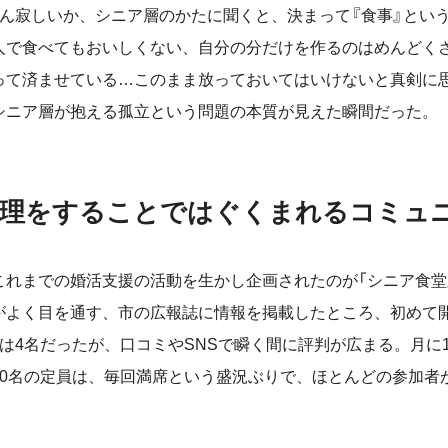
ん寂しいか、シニア層のかたに聞くと、決まって『食事』とい
人で食べてもおいしくない、自分の分だけを作るのはめんどく
って済ませている…このまま放っておいてはいけないと真剣に
シニア層が抱える孤立という問題の本質が見えた瞬間だった。
料理をすることではぐくまれるコミュ
れまでの婚活支援の活動を生かし企画されたのが「シニア食堂
がよく目を通す、市の広報誌に情報を掲載したところ、初めて開催
者は4名だったが、口コミやSNSで瞬く間に評判が広まる。月に
30名の定員は、毎回満席という盛況ぶりで、ほとんどの参加者