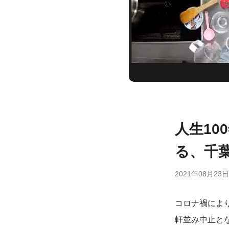
人生1
る、千
2021年08月23日
コロナ禍によ
軒並み中止と