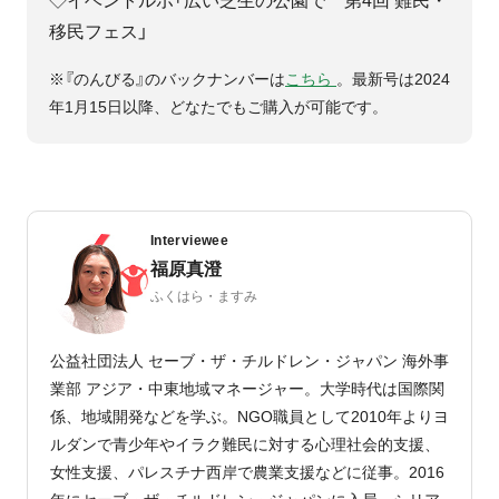
◇イベントルポ「広い芝生の公園で 第4回 難民・
移民フェス」
※『のんびる』のバックナンバーは
こちら
。最新号は2024
年1月15日以降、どなたでもご購入が可能です。
Interviewee
福原真澄
ふくはら・ますみ
公益社団法人 セーブ・ザ・チルドレン・ジャパン 海外事
業部 アジア・中東地域マネージャー。大学時代は国際関
係、地域開発などを学ぶ。NGO職員として2010年よりヨ
ルダンで青少年やイラク難民に対する心理社会的支援、
女性支援、パレスチナ西岸で農業支援などに従事。2016