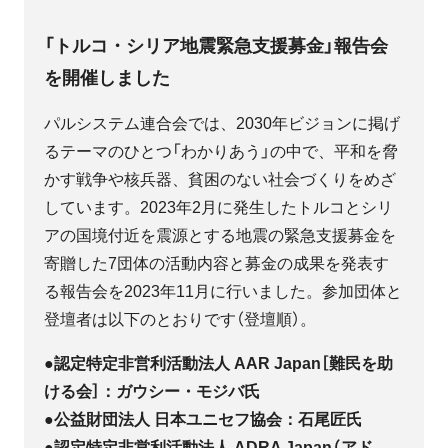
「トルコ・シリア地震緊急支援募金」報告会
を開催しました
パルシステム連合会では、2030年ビジョンに掲げ
るテーマのひとつ「わかりあう」の中で、平和を脅
かす戦争や核兵器、貧困のない社会づくりをめざ
しています。2023年2月に発生したトルコとシリ
アの国境付近を震源とする地震の緊急支援募金を
寄贈した7団体の活動内容と募金の成果を発表す
る報告会を2023年11月に行いました。参加団体と
登壇者は以下のとおりです（登壇順）。
●認定特定非営利活動法人 AAR Japan［難民を助
ける会］：ガウシー・モジバ氏
●公益財団法人 日本ユニセフ協会：石尾匠氏
●認定特定非営利活動法人 ADRA Japan（アド