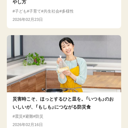
やし方
子ども
子育て
共生社会
多様性
2026年02月23日
災害時こそ、ほっとするひと皿を。「いつも」のお
いしいが、「もしも」につながる防災食
震災
避難
防災
2026年02月16日