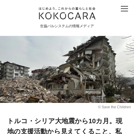
子ども
産直
食育
食べる
震災
農業
生協パルシステムの情報メディア
生協
地域
戦争
原発
食と農
暮らしと社会
環境と平和
生協の宅配パルシステム
© Save the Children
トルコ・シリア大地震から10カ月。現
地の支援活動から見えてくること、私