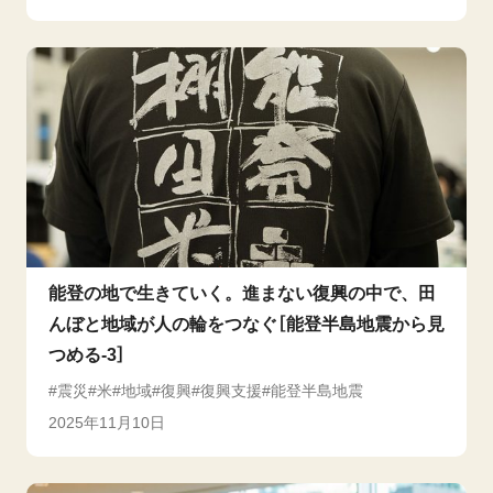
能登の地で生きていく。進まない復興の中で、田
んぼと地域が人の輪をつなぐ［能登半島地震から見
つめる-3］
震災
米
地域
復興
復興支援
能登半島地震
2025年11月10日