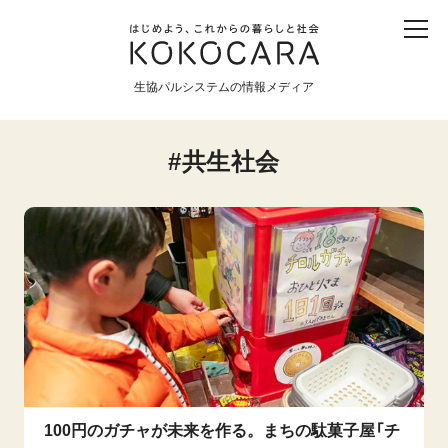
子ども
産直
食育
食べる
震災
農業
生協パルシステムの情報メディア
生協
地域
戦争
原発
共生社会
食と農
暮らしと社会
環境と平和
生協の宅配パルシステム
100円のガチャが未来を作る。まちの駄菓子屋「チ