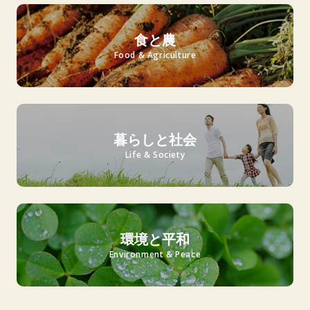
食と農
Food & Agriculture
暮らしと社会
Life & Society
環境と平和
Environment & Peace