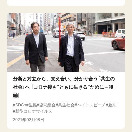
分断と対立から、支え合い、分かり合う「共生の
社会」へ ［コロナ後も“ともに生きる”ために－後
編］
SDGs
生協
協同組合
共生社会
ヘイトスピーチ
差別
新型コロナウイルス
2021年02月08日