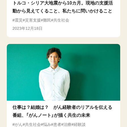
トルコ・シリア大地震から10カ月。現地の支援活
動から見えてくること、私たちに問いかけること
震災
災害支援
難民
共生社会
2023年12月18日
仕事は？結婚は？ がん経験者のリアルを伝える
番組、「がんノート」が描く共生の未来
がん
共生社会
悩み
患者
治療
経験談