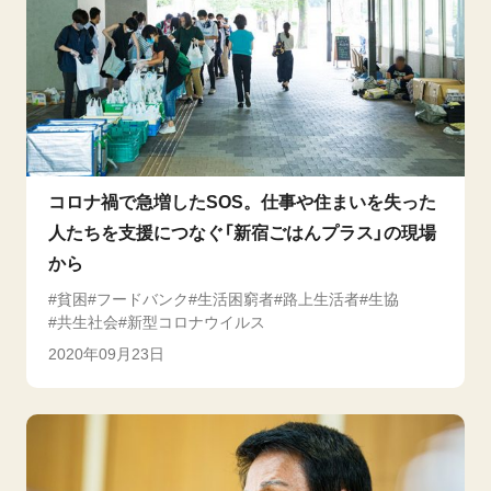
コロナ禍で急増したSOS。仕事や住まいを失った
人たちを支援につなぐ「新宿ごはんプラス」の現場
から
貧困
フードバンク
生活困窮者
路上生活者
生協
共生社会
新型コロナウイルス
2020年09月23日