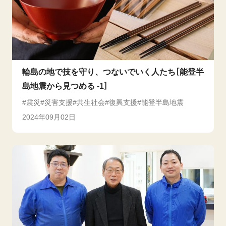
輪島の地で技を守り、つないでいく人たち［能登半
島地震から見つめる -1］
震災
災害支援
共生社会
復興支援
能登半島地震
2024年09月02日