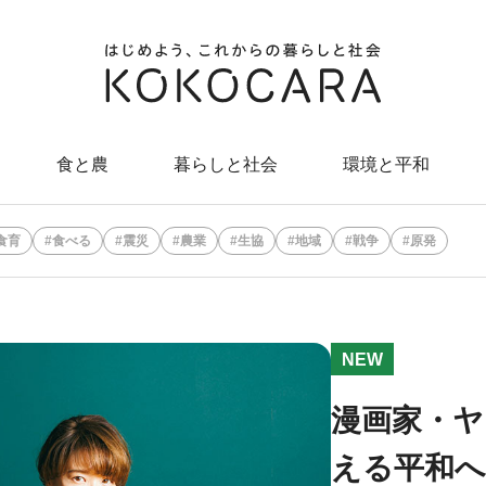
食と農
暮らしと社会
環境と平和
食育
食べる
震災
農業
生協
地域
戦争
原発
NEW
漫画家・
える平和へ