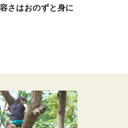
寛容さはおのずと身に
る