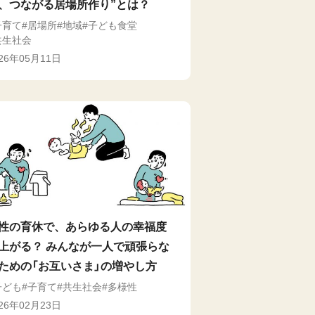
、つながる居場所作り”とは？
子育て
居場所
地域
子ども食堂
共生社会
026年05月11日
性の育休で、あらゆる人の幸福度
上がる？ みんなが一人で頑張らな
ための「お互いさま」の増やし方
子ども
子育て
共生社会
多様性
026年02月23日