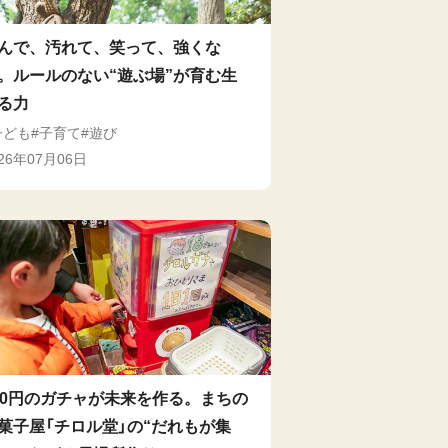
んで、汚れて、笑って、強くな
。ルールのない“遊ぶ場”が育む生
る力
子ども
子育て
遊び
026年07月06日
00円のガチャが未来を作る。まちの
菓子屋「チロル堂」の“だれもが集