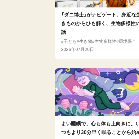
「ダニ博士」がナビゲート。身近な
きものからひも解く、生物多様性
話
子ども
生き物
生物多様性
環境保全
2026年07月20日
よい睡眠で、心も体も上向きに。
つもより30分早く眠ることから始