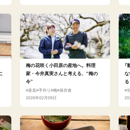
。
梅の花咲く小田原の産地へ。料理
「
に
家・今井真実さんと考える、“梅の
な
今”
る
産直
手作り
梅
保存食
2026年02月09日
2