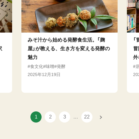
。
みそ汁から始める発酵食生活。「麹
「
訳
屋」が教える、生き方を変える発酵の
冒
魅力
外
食文化
味噌
発酵
2025年12月19日
2
1
2
3
…
22