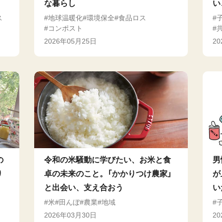
な暮らし
い
ス
地球温暖化
環境保全
食品ロス
コンポスト
2026年05月25日
2
の
令和の米騒動に学びたい、お米と食
男
り
卓の未来のこと。「かかりつけ農家」
が
と出会い、支え合おう
い
米
田んぼ
農業
地域
2026年03月30日
2