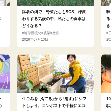
生
猛暑の畑で、野菜たちもSOS。様変
転
の
わりする気候の中、私たちの食卓は
る
どうなる？
き
地球温暖化
農業
産直
2026年07月13日
2
い
生ごみを「捨てる」から「消す」にシフ
1
め
トしよう。コンポストで手軽にエコ
駄