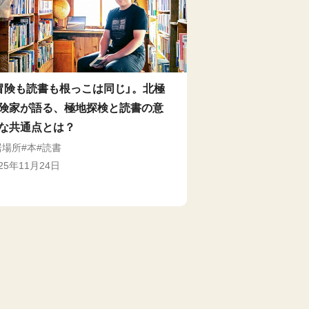
冒険も読書も根っこは同じ」。北極
険家が語る、極地探検と読書の意
な共通点とは？
居場所
本
読書
025年11月24日