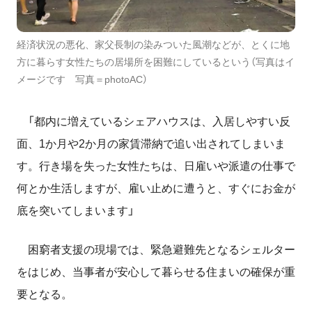
経済状況の悪化、家父長制の染みついた風潮などが、とくに地
方に暮らす女性たちの居場所を困難にしているという（写真はイ
メージです 写真＝photoAC）
「都内に増えているシェアハウスは、入居しやすい反
面、
1か
月や
2か
月の家賃滞納で追い出されてしまいま
す。行き場を失った女性たちは、日雇いや派遣の仕事で
何とか生活しますが、雇い止めに遭うと、すぐにお金が
底を突いてしまいます」
困窮者支援の現場では、緊急避難先となるシェルター
をはじめ、当事者が安心して暮らせる住まいの確保が重
要となる。