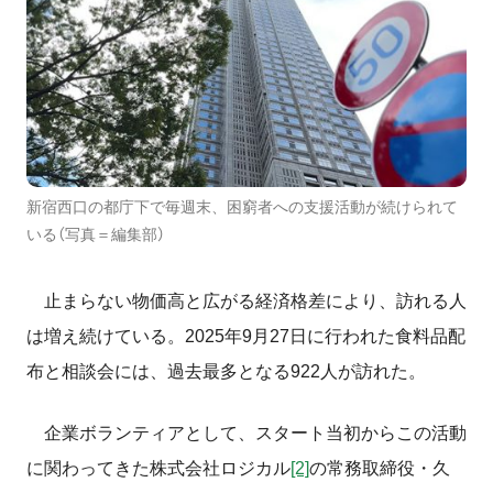
新宿西口の都庁下で毎週末、困窮者への支援活動が続けられて
いる（写真＝編集部）
止まらない物価高と広がる経済格差により、訪れる人
は増え続けている。2025年
9
月
27
日に行われた食料品配
布と相談会には、過去最多となる
922
人が訪れた。
企業ボランティアとして、スタート当初からこの活動
に関わってきた株式会社ロジカル
[2]
の常務取締役・久