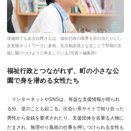
保健師でもある白樫さんは、福祉行政の限界を目の当たりにし
反貧困ネットワークに参画。生活相談員となることで早期の支
援に駆けつけようと奔走している（写真＝編集部）
福祉行政とつながれず、町の小さな公
園で身を潜める女性たち
インターネットや
SNS
は、有益な支援情報が得られ
る分、逆のことも起こる。出会い系サイトで知り合った
男性から金銭を要求されたり、支援団体を名乗る人物に
だまされ、無理やり風俗の仕事を押しつけられる女性も