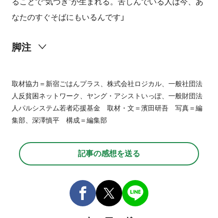
ることで“気づき”が生まれる。苦しんでいる人は今、あ
なたのすぐそばにもいるんです」
脚注
2014
7
4
2007
10
2
3
8号
11
取材協力＝新宿ごはんプラス、株式会社ロジカル、一般社団法
6
NPO
14
14
人反貧困ネットワーク、ヤング・アシストいっぽ、一般財団法
2
NPO
NPO
人パルシステム若者応援基金 取材・文＝濱田研吾 写真＝編
2014
https://hanhinkonnetwork.org/
集部、深澤慎平 構成＝編集部
https://www.assist-japan.co.jp/logical/
https://www.pal-youthfund.jp/
https://gohanplus.org/
記事の感想を送る