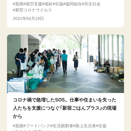
貧困
就労支援
福祉
生協
協同組合
共生社会
新型コロナウイルス
2021年04月19日
コロナ禍で急増したSOS。仕事や住まいを失った
人たちを支援につなぐ「新宿ごはんプラス」の現場
から
貧困
フードバンク
生活困窮者
路上生活者
生協