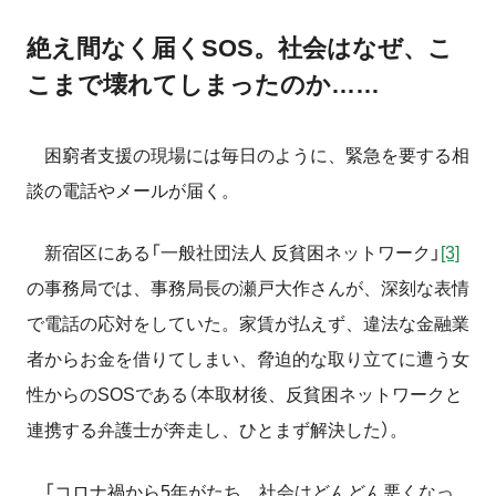
絶え間なく届くSOS。社会はなぜ、こ
こまで壊れてしまったのか……
困窮者支援の現場には毎日のように、緊急を要する相
談の電話やメールが届く。
新宿区にある「一般社団法人 反貧困ネットワーク」
[3]
の事務局では、事務局長の瀬戸大作さんが、深刻な表情
で電話の応対をしていた。家賃が払えず、違法な金融業
者からお金を借りてしまい、脅迫的な取り立てに遭う女
性からの
SOS
である（本取材後、反貧困ネットワークと
連携する弁護士が奔走し、ひとまず解決した）。
「コロナ禍から
5
年がたち、社会はどんどん悪くなっ