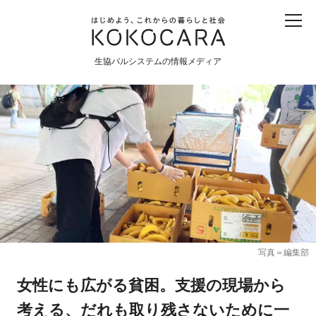
子ども
産直
食育
食べる
震災
農業
生協パルシステムの情報メディア
生協
地域
戦争
原発
食と農
暮らしと社会
環境と平和
生協の宅配パルシステム
写真＝編集部
女性にも広がる貧困。支援の現場から
考える、だれも取り残さないために一