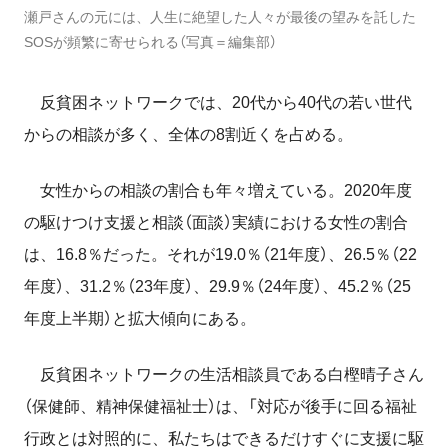
瀬戸さんの元には、人生に絶望した人々が最後の望みを託した
SOSが頻繁に寄せられる（写真＝編集部）
反貧困ネットワークでは、20代から40代の若い世代
からの相談が多く、全体の
8
割近くを占める。
女性からの相談の割合も年々増えている。
2020
年度
の駆けつけ支援と相談（面談）実績における女性の割合
は、
16.8
％だった。それが
19.0
％（
21
年度）、
26.5
％（
22
年度）、
31.2
％（
23
年度）、
29.9
％（
24
年度）、
45.2
％（
25
年度上半期）と拡大傾向にある。
反貧困ネットワークの生活相談員である白樫晴子さん
（保健師、精神保健福祉士）は、「対応が後手に回る福祉
行政とは対照的に、私たちはできるだけすぐに支援に駆