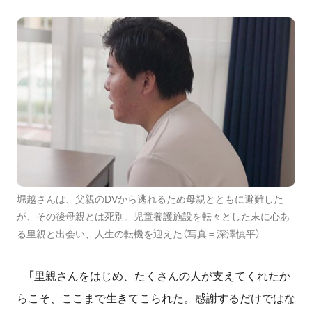
堀越さんは、父親のDVから逃れるため母親とともに避難した
が、その後母親とは死別。児童養護施設を転々とした末に心あ
る里親と出会い、人生の転機を迎えた（写真＝深澤慎平）
「里親さんをはじめ、たくさんの人が支えてくれたか
らこそ、ここまで生きてこられた。感謝するだけではな