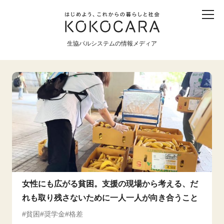
子ども
産直
食育
食べる
震災
農業
生協パルシステムの情報メディア
生協
地域
戦争
原発
食と農
暮らしと社会
環境と平和
生協の宅配パルシステム
女性にも広がる貧困。支援の現場から考える、だ
れも取り残さないために一人一人が向き合うこと
貧困
奨学金
格差