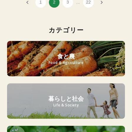
1
2
3
…
22
カテゴリー
食と農
Food & Agriculture
暮らしと社会
Life & Society