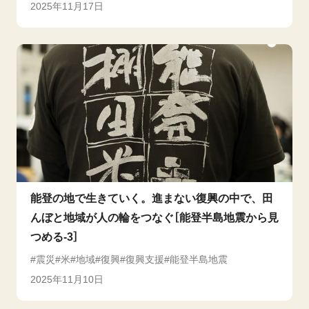
2025年11月17日
能登の地で生きていく。進まない復興の中で、田
んぼと地域が人の輪をつなぐ［能登半島地震から見
つめる-3］
震災
米
地域
復興
復興支援
能登半島地震
2025年11月10日