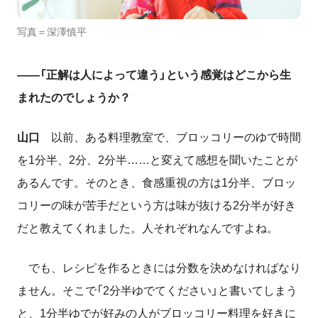
写真＝深澤慎平
――「正解は人によって違う」という感覚はどこから生
まれたのでしょうか？
山口
以前、ある料理教室で、ブロッコリーのゆで時間
を
1
分半、
2
分、
2
分半……と変えて感想を聞いたことが
あるんです。そのとき、食感重視の方は
1
分半、ブロッ
コリーの味が苦手だという方は味が抜ける
2
分半が好き
だと教えてくれました。人それぞれなんですよね。
でも、レシピを作るときには分数を決めなければなり
ません。そこで「
2
分半ゆでてください」と書いてしまう
と、
1
分半ゆでが好みの人がブロッコリー料理を好きに