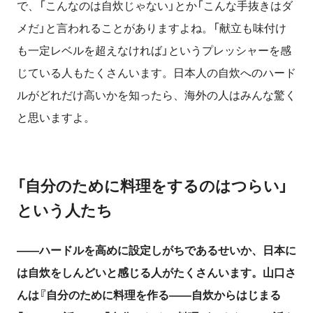
で、「こんなのは自炊じゃない」とか「こんな手抜きはダ
メだ」と言
われること
が
あ
りますよね。
「献立も味付け
も一定レベルを超えなければ」というプレッシャーを
感
じ
ている人もたくさんいます
。
日本人の
自炊への
ハード
ルがどれだけ高いかを知ったら、海外の人はみんな驚く
と思いますよ。
「自分のために料理をするのはつらい」
という人たち
――
ハードルを
高めに設定しがち
であるせいか、
日本に
は
自炊
を
しんどいと感じる
人
が
たくさんいます
。
山口さ
んは『自分のために料理を作る――自炊からはじまる