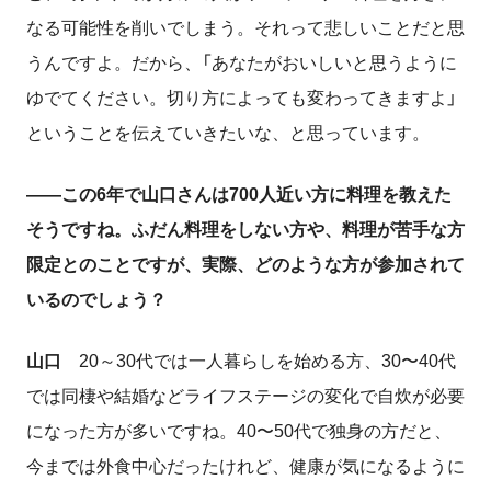
なる可能性を削いでしまう。それって悲しいことだと思
うんですよ。だから、「あなたがおいしいと思うように
ゆでてください。切り方によっても変わってきますよ」
ということを伝えていきたいな、と思っています。
――この
6
年で
山口さんは700人近い方に料理を教えた
そうですね。
ふだん料理をしない方や、料理が苦手な方
限定とのことですが、実際、どのような方が参加され
て
いる
のでしょう？
山口
20～30
代では一人暮らしを始める方、
30
〜
40
代
では同棲や結婚などライフステージの変化で自炊が必要
になった方が多いですね。
40
〜
50
代で独身の方だと、
今までは外食中心だったけれど、健康が気になるように