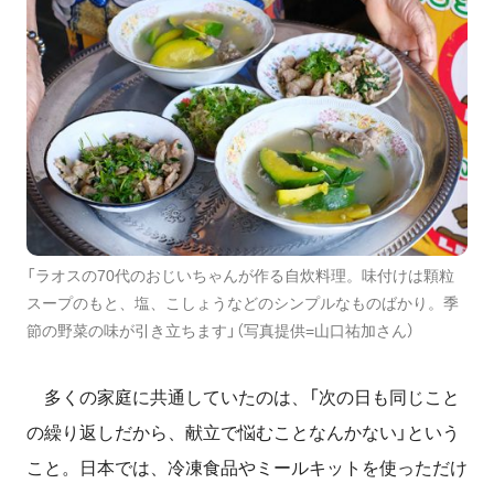
「ラオスの70代のおじいちゃんが作る自炊料理。味付けは顆粒
スープのもと、塩、こしょうなどのシンプルなものばかり。季
節の野菜の味が引き立ちます」（写真提供=山口祐加さん）
多くの家庭に共通していたのは、「次の日も同じこと
の繰り返しだから、献立で悩むことなんかない」という
こと。
日本
で
は、冷凍食品やミールキットを使っただけ