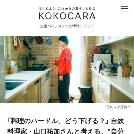
子ども
産直
食育
食べる
震災
農業
生協パルシステムの情報メディア
生協
地域
戦争
原発
食と農
暮らしと社会
環境と平和
生協の宅配パルシステム
写真＝深澤慎平
「料理のハードル、どう下げる？」 自炊
料理家・山口祐加さんと考える、”自分