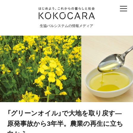
子ども
産直
食育
食べる
震災
農業
生協パルシステムの情報メディア
生協
地域
戦争
原発
食と農
暮らしと社会
環境と平和
生協の宅配パルシステム
「グリーンオイル」で大地を取り戻す―
原発事故から3年半。農業の再生に立ち