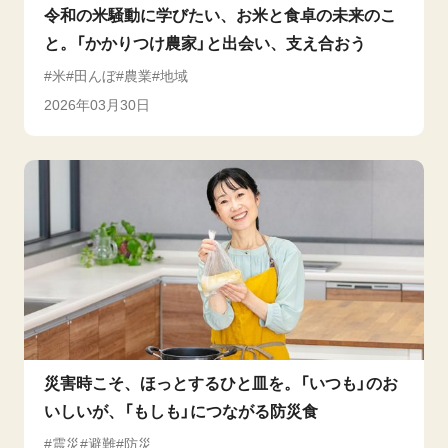
令和の米騒動に学びたい、お米と食卓の未来のこ
と。「かかりつけ農家」と出会い、支え合おう
米
田んぼ
農業
地域
2026年03月30日
災害時こそ、ほっとするひと皿を。「いつも」のお
いしいが、「もしも」につながる防災食
震災
避難
防災