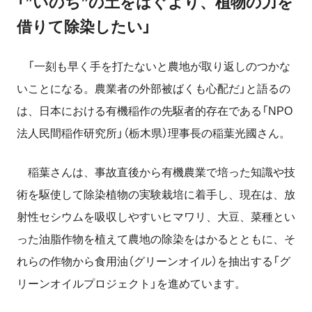
「”いのち”の土をはぐより、植物の力を
借りて除染したい」
「一刻も早く手を打たないと農地が取り返しのつかな
いことになる。農業者の外部被ばくも心配だ」と語るの
は、日本における有機稲作の先駆者的存在である「NPO
法人民間稲作研究所」（栃木県）理事長の稲葉光國さん。
稲葉さんは、事故直後から有機農業で培った知識や技
術を駆使して除染植物の実験栽培に着手し、現在は、放
射性セシウムを吸収しやすいヒマワリ、大豆、菜種とい
った油脂作物を植えて農地の除染をはかるとともに、そ
れらの作物から食用油（グリーンオイル）を抽出する「グ
リーンオイルプロジェクト」を進めています。