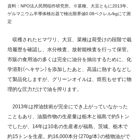
資料：NPO法人民間稲作研究所。※菜種、大豆ともに2013年、
ゲルマニウム半導体検出器で検出限界値0.08ベクレル/kgにて測
定
収穫されたヒマワリ、大豆、菜種は荷受けの段階で栽
培履歴を確認し、水分検査、放射能検査を行って保管。
市販の食用油の多くは完全に油分を抽出するために、化
学溶剤（ヘキサン）を添加したあと、高温に熱するなどし
て製品化しますが、グリーンオイルは、焙煎もせずに物
理的な圧力だけで油を搾ります。
2013年は搾油技術が完全にでき上がっていなかった
こともあり、油脂作物の生産量は栃木と福島で約5トン
でしたが、14年は10名の生産者が福島、茨城、栃木で
約15トンを生産。約16,000本分（270g/本）の植物油がで