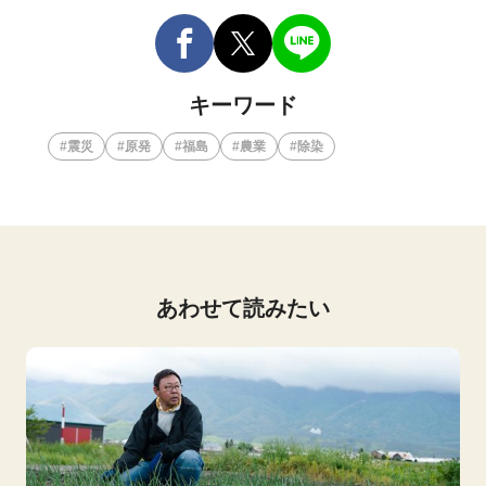
キーワード
震災
原発
福島
農業
除染
あわせて読みたい