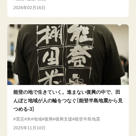
2026年02月16日
能登の地で生きていく。進まない復興の中で、田
んぼと地域が人の輪をつなぐ［能登半島地震から見
つめる-3］
震災
米
地域
復興
復興支援
能登半島地震
2025年11月10日