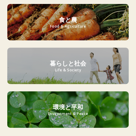
食と農
Food & Agriculture
暮らしと社会
Life & Society
環境と平和
Environment & Peace