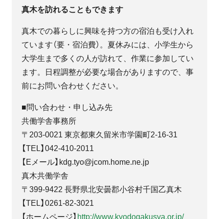
真木を訪れることもできます
真木での暮らしに興味を持つ方の宿泊も受け入れ
ています（要・宿泊費）。夏休みには、小学生から
大学生まで多くの人が訪れて、作業に参加してい
ます。日程調整が必要な場合がありますので、事
前にお問い合わせください。
■問い合わせ・申し込み先
共働学舎事務所
〒203-0021 東京都東久留米市学園町2-16-31
【TEL】042-410-2011
【Eメール】kdg.tyo@jcom.home.ne.jp
真木共働学舎
〒399-9422 長野県北安曇郡小谷村千国乙真木
【TEL】0261-82-3021
【ホームページ】
http://www.kyodogakusya.or.jp/