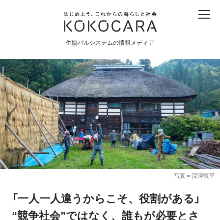
子ども
産直
食育
食べる
震災
農業
生協パルシステムの情報メディア
生協
地域
戦争
原発
食と農
暮らしと社会
環境と平和
生協の宅配パルシステム
写真＝深澤慎平
「一人一人違うからこそ、役割がある」
“競争社会”ではなく、誰もが必要とさ