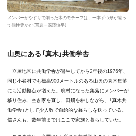
メンバーがやすりで削った木のモチーフは、一本ずつ形が違っ
て個性豊かだ（写真＝深澤慎平）
山奥にある「真木」共働学舎
立屋地区に共働学舎が誕生してから2年後の1976年、
同じ小谷村でも標高900メートルのある山奥の真木集落
にも活動拠点が増えた。廃村になった集落にメンバーが
移り住み、空き家を直し、田畑を耕しながら、「真木共
働学舎」として少人数で自給的な暮らしを送っている。
信さんも、数年前まではここで家族と暮らしていた。