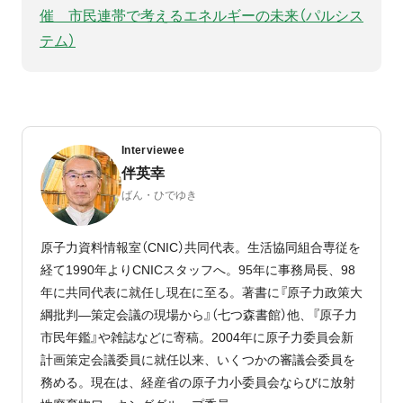
催 市民連帯で考えるエネルギーの未来（パルシス
テム）
Interviewee
伴英幸
ばん・ひでゆき
原子力資料情報室（CNIC）共同代表。生活協同組合専従を
経て1990年よりCNICスタッフへ。95年に事務局長、98
年に共同代表に就任し現在に至る。著書に『原子力政策大
綱批判―策定会議の現場から』（七つ森書館）他、『原子力
市民年鑑』や雑誌などに寄稿。2004年に原子力委員会新
計画策定会議委員に就任以来、いくつかの審議会委員を
務める。現在は、経産省の原子力小委員会ならびに放射