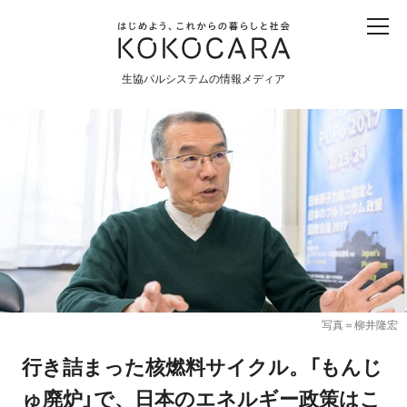
子ども
産直
食育
食べる
震災
農業
生協パルシステムの情報メディア
生協
地域
戦争
原発
食と農
暮らしと社会
環境と平和
生協の宅配パルシステム
写真＝柳井隆宏
行き詰まった核燃料サイクル。「もんじ
ゅ廃炉」で、日本のエネルギー政策はこ