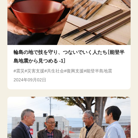
輪島の地で技を守り、つないでいく人たち［能登半
島地震から見つめる -1］
震災
災害支援
共生社会
復興支援
能登半島地震
2024年09月02日