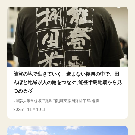
能登の地で生きていく。進まない復興の中で、田
んぼと地域が人の輪をつなぐ［能登半島地震から見
つめる-3］
震災
米
地域
復興
復興支援
能登半島地震
2025年11月10日