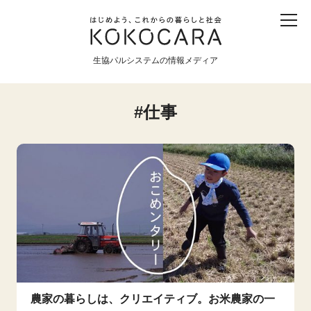
子ども
産直
食育
食べる
震災
農業
生協パルシステムの情報メディア
生協
地域
戦争
原発
仕事
食と農
暮らしと社会
環境と平和
生協の宅配パルシステム
農家の暮らしは、クリエイティブ。お米農家の一