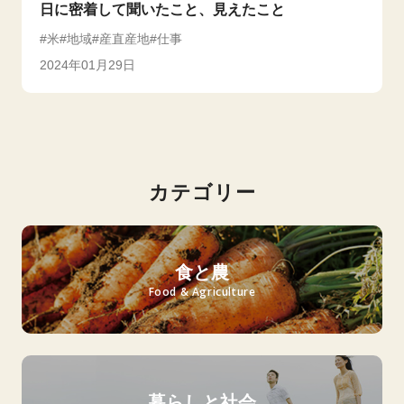
日に密着して聞いたこと、見えたこと
米
地域
産直産地
仕事
2024年01月29日
カテゴリー
食と農
Food & Agriculture
暮らしと社会