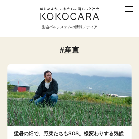
子ども
産直
食育
食べる
震災
農業
生協パルシステムの情報メディア
生協
地域
戦争
原発
産直
食と農
暮らしと社会
環境と平和
生協の宅配パルシステム
猛暑の畑で、野菜たちもSOS。様変わりする気候