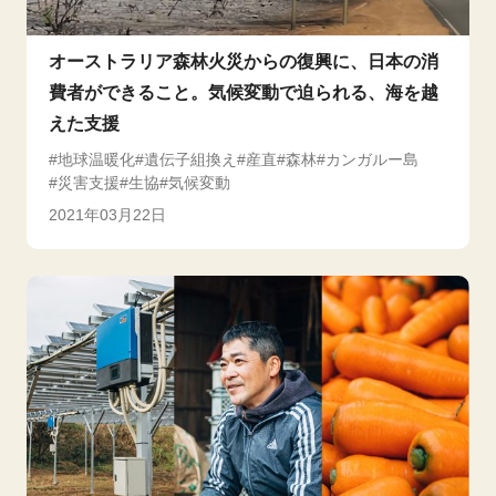
オーストラリア森林火災からの復興に、日本の消
費者ができること。気候変動で迫られる、海を越
えた支援
地球温暖化
遺伝子組換え
産直
森林
カンガルー島
災害支援
生協
気候変動
2021年03月22日