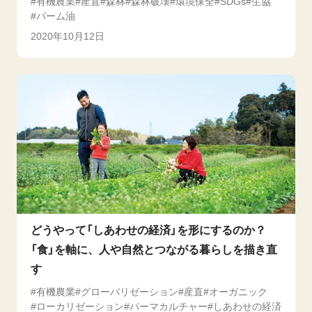
有機農業
産直
森林
森林破壊
環境保全
SDGs
生協
パーム油
2020年10月12日
どうやって「しあわせの経済」を形にするのか？
「食」を軸に、人や自然とつながる暮らしを描き直
す
有機農業
グローバリゼーション
産直
オーガニック
ローカリゼーション
パーマカルチャー
しあわせの経済