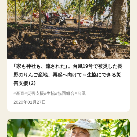
「家も神社も、流された」。台風19号で被災した長
野のりんご産地、再起へ向けて～生協にできる災
害支援（2）
産直
災害支援
生協
協同組合
台風
2020年01月27日