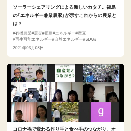
ソーラーシェアリングによる新しいカタチ。福島
の「エネルギー兼業農家」が示すこれからの農業と
は？
有機農業
震災
福島
エネルギー
産直
再生可能エネルギー
自然エネルギー
SDGs
2021年03月08日
コロナ禍で変わる作り手と食べ手のつながり。オ