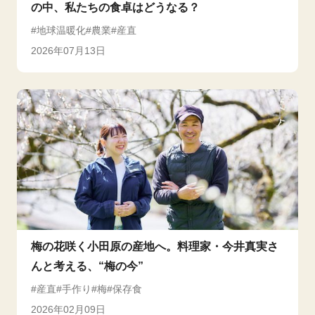
の中、私たちの食卓はどうなる？
地球温暖化
農業
産直
2026年07月13日
梅の花咲く小田原の産地へ。料理家・今井真実さ
んと考える、“梅の今”
産直
手作り
梅
保存食
2026年02月09日