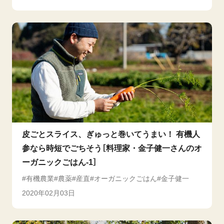
皮ごとスライス、ぎゅっと巻いてうまい！ 有機人
参なら時短でごちそう［料理家・金子健一さんのオ
ーガニックごはん-1］
有機農業
農薬
産直
オーガニックごはん
金子健一
2020年02月03日