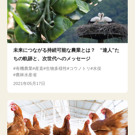
未来につながる持続可能な農業とは？ “達人”た
ちの軌跡と、次世代へのメッセージ
有機農業
産直
生物多様性
コウノトリ
水俣
農林水産省
2021年05月17日