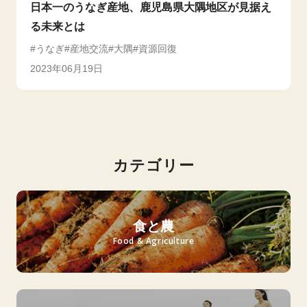
日本一のうなぎ産地、鹿児島県大隅地区が見据え
る未来とは
うなぎ
産地交流
大隅
資源回復
2023年06月19日
カテゴリー
食と農
Food & Agriculture