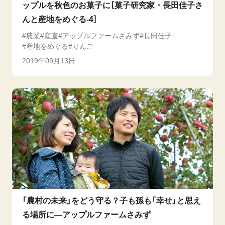
ップルを秋色のお菓子に［菓子研究家・長田佳子さ
んと産地をめぐる-4］
農業
産直
アップルファームさみず
長田佳子
産地をめぐる
りんご
2019年09月13日
「農村の未来」をどう守る？子も孫も「幸せ」と思え
る場所に―アップルファームさみず