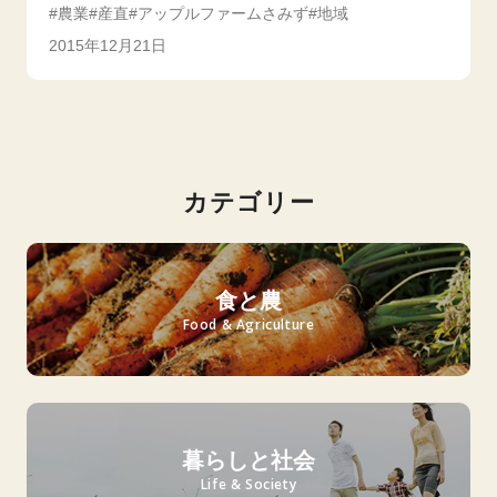
農業
産直
アップルファームさみず
地域
2015年12月21日
カテゴリー
食と農
Food & Agriculture
暮らしと社会
Life & Society