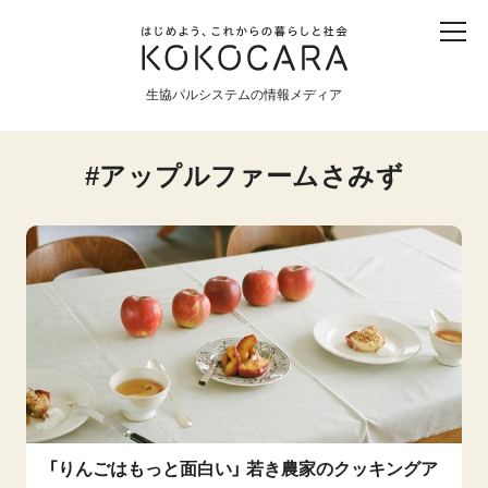
子ども
産直
食育
食べる
震災
農業
生協パルシステムの情報メディア
生協
地域
戦争
原発
アップルファームさみず
食と農
暮らしと社会
環境と平和
生協の宅配パルシステム
「りんごはもっと面白い」 若き農家のクッキングア