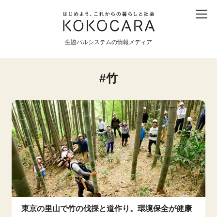
子ども
産直
食育
食べる
震災
農業
生協パルシステムの情報メディア
生協
地域
戦争
原発
竹
食と農
暮らしと社会
環境と平和
生協の宅配パルシステム
東京の里山で竹の伐採と道作り。環境保全が健康