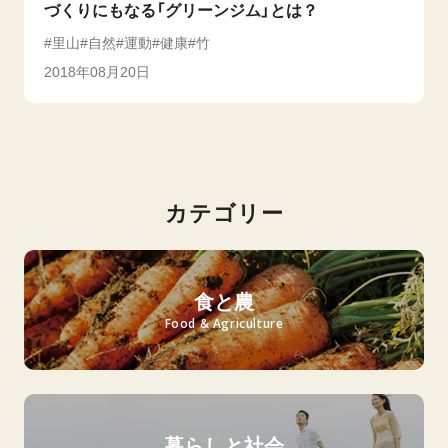
づくりにもなる「グリーンジム」とは？
里山
自然
運動
健康
竹
2018年08月20日
カテゴリー
食と農
Food & Agriculture
暮らしと社会