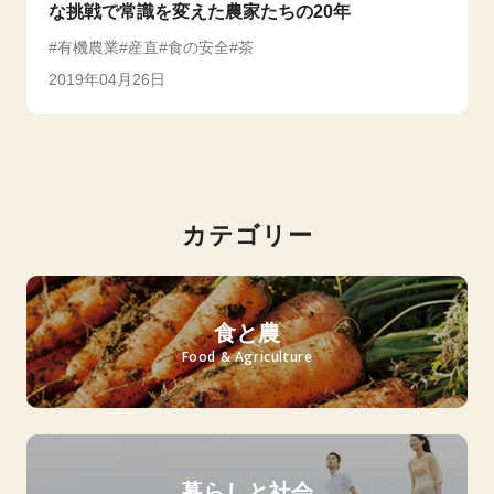
な挑戦で常識を変えた農家たちの20年
有機農業
産直
食の安全
茶
2019年04月26日
カテゴリー
食と農
Food & Agriculture
暮らしと社会