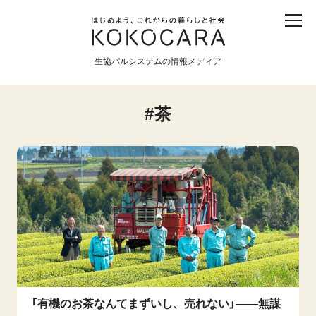
子ども
産直
食育
食べる
震災
農業
生協パルシステムの情報メディア
生協
地域
戦争
原発
茶
食と農
暮らしと社会
環境と平和
生協の宅配パルシステム
「有機のお茶なんてまずいし、売れない」――無謀