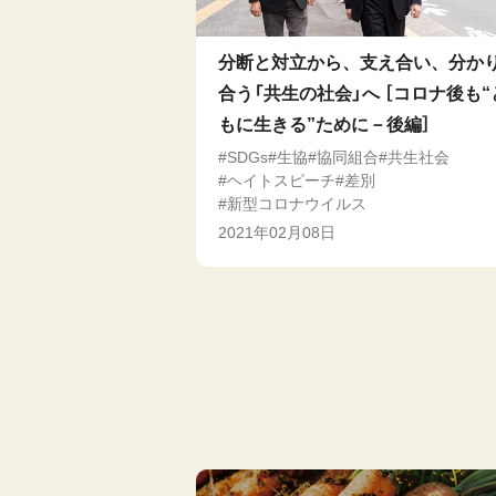
分断と対立から、支え合い、分か
合う「共生の社会」へ ［コロナ後も“
もに生きる”ために－後編］
SDGs
生協
協同組合
共生社会
ヘイトスピーチ
差別
新型コロナウイルス
2021年02月08日