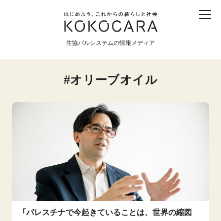
子ども
産直
食育
食べる
震災
農業
生協パルシステムの情報メディア
生協
地域
戦争
原発
オリーブオイル
食と農
暮らしと社会
環境と平和
生協の宅配パルシステム
「パレスチナで今起きていることは、世界の縮図